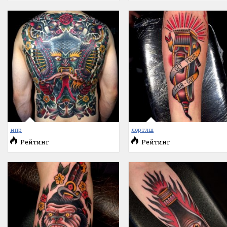
нпр
лортлш
Рейтинг
Рейтинг