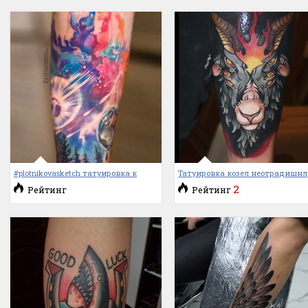
#plotnikovasketch татуировка к
Татуировка козел неотрадишнл
2
Рейтинг
Рейтинг