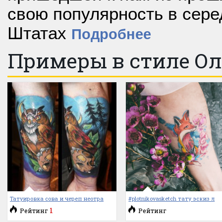
свою популярность в сере
Штатах
Подробнее
Примеры в стиле О
Татуировка сова и череп неотра
#plotnikovasketch тату эскиз л
1
Рейтинг
Рейтинг