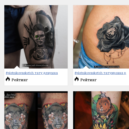
#plotnikovasketch тату девушка
#plotnikovasketch татуировка р
Рейтинг
Рейтинг