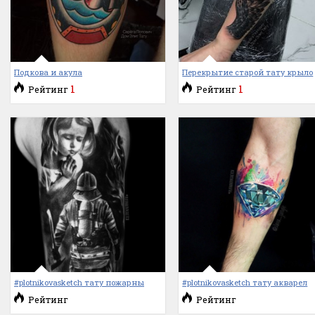
Подкова и акула
Перекрытие старой тату крыло
1
1
Рейтинг
Рейтинг
#plotnikovasketch тату пожарны
#plotnikovasketch тату акварел
Рейтинг
Рейтинг