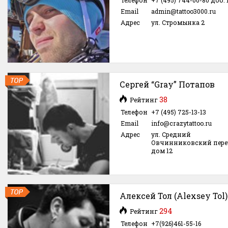
Телефон
+7 (495) 744-00-80 доб. 
Email
admin@tattoo3000.ru
Адрес
ул. Стромынка 2
Сергей “Gray” Потапов
38
Рейтинг
Телефон
+7 (495) 725-13-13
Email
info@crazytattoo.ru
Адрес
ул. Средний
Овчинниковский пере
дом 12
Алексей Тол (Alexsey Tol)
294
Рейтинг
Телефон
+7(926)461-55-16