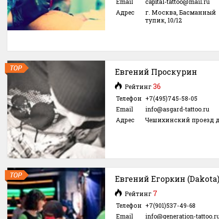
Email
capital-tattoo@mail.ru
Адрес
г. Москва, Басманный
тупик, 10/12
Евгений Проскурин
36
Рейтинг
Телефон
+7(495)745-58-05
Email
info@asgard-tattoo.ru
Адрес
Чешихинский проезд д
Евгений Егоркин (Dakota
7
Рейтинг
Телефон
+7(901)537-49-68
Email
info@generation-tattoo.r