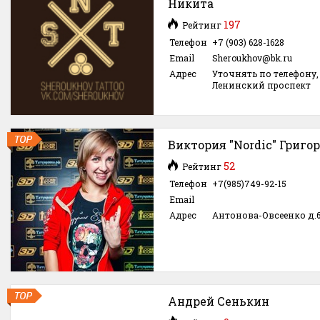
Никита
197
Рейтинг
Телефон
+7 (903) 628-1628
Email
Sheroukhov@bk.ru
Адрес
Уточнять по телефону,
Ленинский проспект
Виктория "Nordic" Григо
52
Рейтинг
Телефон
+7(985)749-92-15
Email
Адрес
Антонова-Овсеенко д.6 
Андрей Сенькин