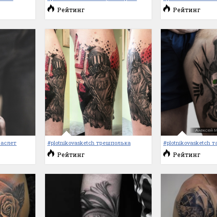
Рейтинг
Рейтинг
раслет
#plotnikovasketch трешполька
#plotnikovasketch 
Рейтинг
Рейтинг