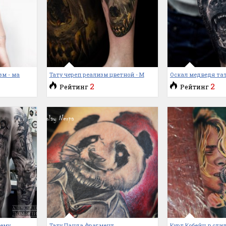
зм - ма
Тату череп реализм цветной - М
Оскал медведя тат
2
2
Рейтинг
Рейтинг
тему
Тату Панда фрагмент
Курт Кобейн в сти