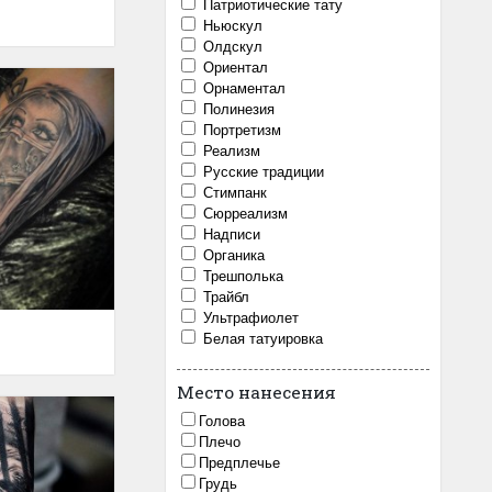
Патриотические тату
Ньюскул
Олдскул
Ориентал
Орнаментал
Полинезия
Портретизм
Реализм
Русские традиции
Стимпанк
Сюрреализм
Надписи
Органика
Трешполька
Трайбл
Ультрафиолет
Белая татуировка
Место нанесения
Голова
Плечо
Предплечье
Грудь