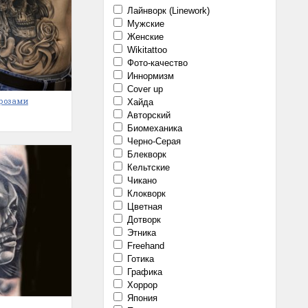
Лайнворк (Linework)
Мужские
Женские
Wikitattoo
Фото-качество
Иннормизм
Cover up
 розами
Хайда
Авторский
Биомеханика
Черно-Серая
Блекворк
Кельтские
Чикано
Клокворк
Цветная
Дотворк
Этника
Freehand
Готика
Графика
Хоррор
Япония