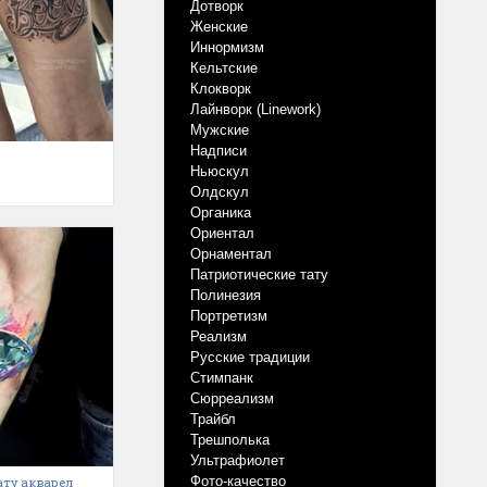
Дотворк
Женские
Иннормизм
Кельтские
Клокворк
Лайнворк (Linework)
Мужские
Надписи
Ньюскул
Олдскул
Органика
Ориентал
Орнаментал
Патриотические тату
Полинезия
Портретизм
Реализм
Русские традиции
Стимпанк
Сюрреализм
Трайбл
Трешполька
Ультрафиолет
Фото-качество
тату акварел