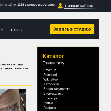
ня на сайте
1128 салонов и мастеров
Личный кабинет
Запись в студию
АЖ
ЭСКИЗЫ
Каталог
Стили тату
лей искусства
ральная тематика
Cover up
Freehand
Wikitattoo
Авторский
Белая татуировка
Биомеханика
Блекворк
Готика
Графика