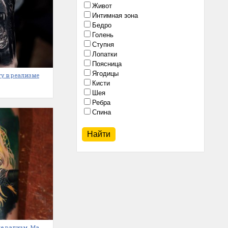
Живот
Интимная зона
Бедро
Голень
Ступня
Лопатки
Поясница
Ягодицы
у в реализме
Кисти
Шея
Ребра
Спина
ле рализм. Ма