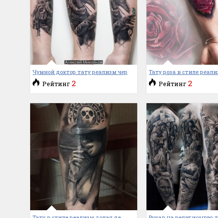
Чумной доктор тату реализм чер
Тату роза в стиле реали
2
2
Рейтинг
Рейтинг
Тату в стиле реализм, голая де
Рукав на религиозную 