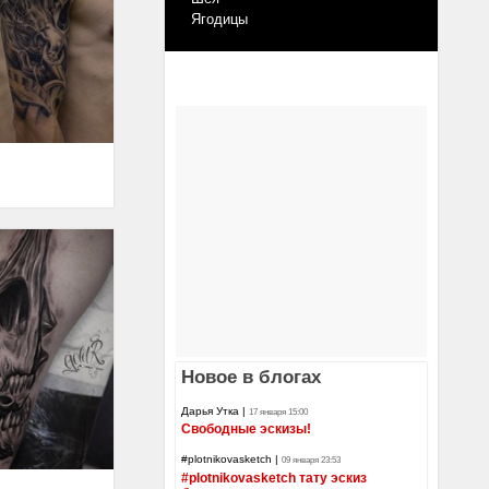
Ягодицы
Новое в блогах
Дарья Утка
|
17 января 15:00
Свободные эскизы!
#plotnikovasketch
|
09 января 23:53
#plotnikovasketch тату эскиз