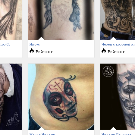
too Co
Иисус
Череп с короной и
Рейтинг
Рейтинг
Маска Чикано
Чикано Девушка