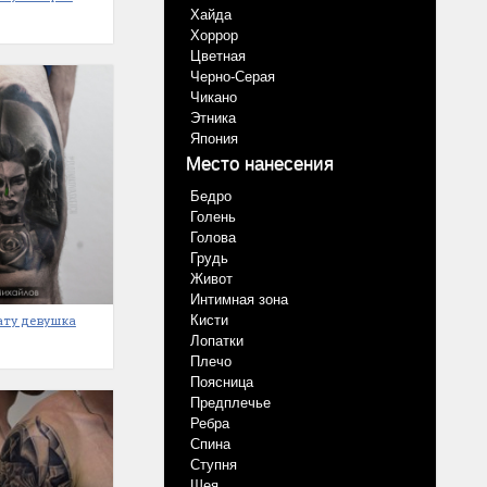
Хайда
Хоррор
Цветная
Черно-Серая
Чикано
Этника
Япония
Место нанесения
Бедро
Голень
Голова
Грудь
Живот
Интимная зона
Кисти
тату девушка
Лопатки
Плечо
Поясница
Предплечье
Ребра
Спина
Ступня
Шея