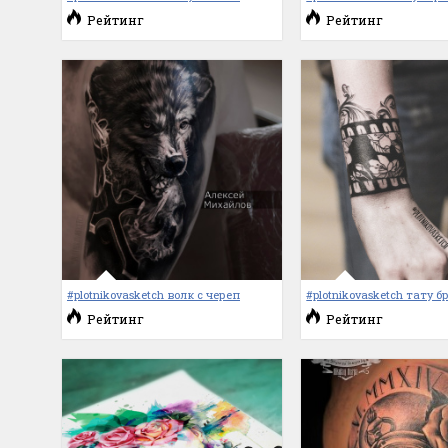
Рейтинг
Рейтинг
#plotnikovasketch волк с череп
#plotnikovasketch тату б
Рейтинг
Рейтинг