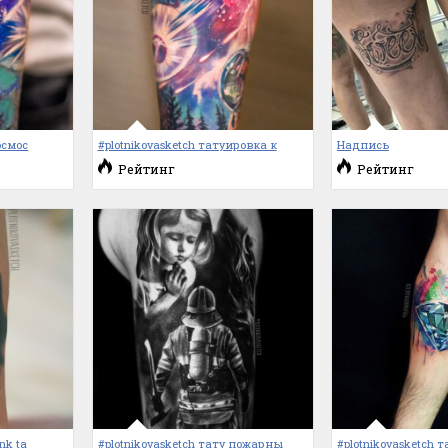
осмос
#plotnikovasketch татуировка к
Надпись
Рейтинг
Рейтинг
nk ta
#plotnikovasketch тату пожарны
#plotnikovasketch 