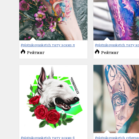
#plotnikovasketch тату эскиз л
#plotnikovasketch тату к
Рейтинг
Рейтинг
#plotnikovasketch тату эскиз б
#plotnikovasketch cyberpa