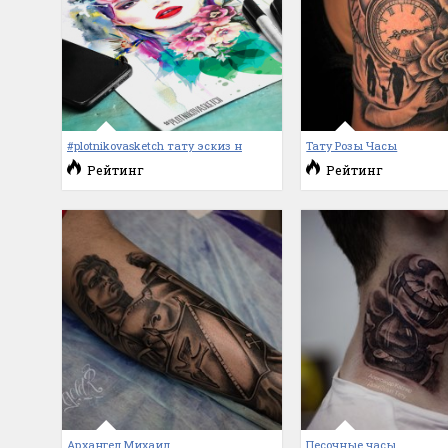
#plotnikovasketch тату эскиз н
Тату Розы Часы
Рейтинг
Рейтинг
Архангел Михаил
Песочные часы