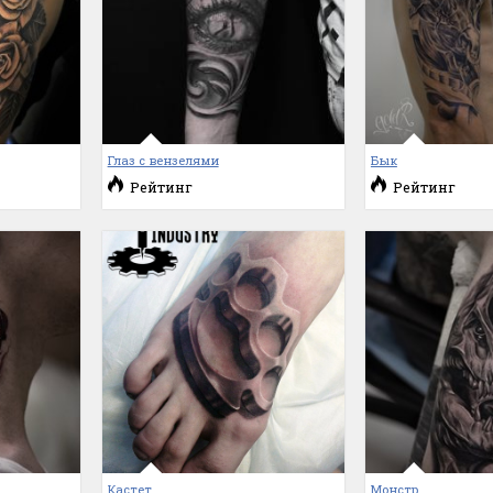
Глаз с вензелями
Бык
Рейтинг
Рейтинг
Кастет
Монстр