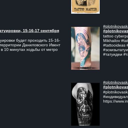
#plotnikovask
атуировки, 15-16-17 сентября
#plotnikova
tattoo cyberp
уировки будет проходить 15-16-
Mikhailov #ta
 территории Даниловского Ивент
#tattooideas 
 в 10 минутах ходьбы от метро
#эскизытатуи
#татуидеи #
#plotnikovask
#plotnikova
#plotnikovas
#индивидуал
https://www.i