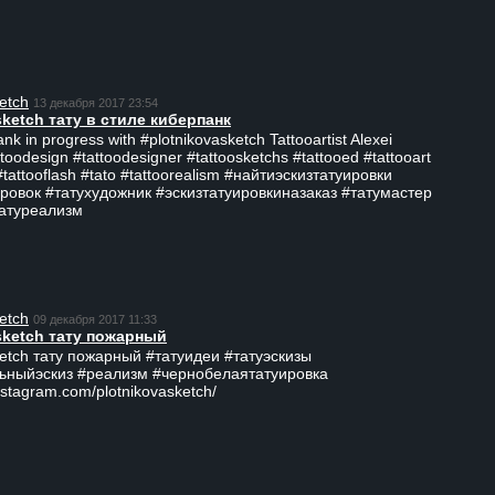
etch
13 декабря 2017 23:54
sketch тату в стиле киберпанк
ank in progress with #plotnikovasketch Tattooartist Alexei
ttoodesign #tattoodesigner #tattoosketchs #tattooed #tattooart
#tattooflash #tato #tattoorealism #найтиэскизтатуировки
ровок #татухудожник #эскизтатуировкиназаказ #татумастер
татуреализм
etch
09 декабря 2017 11:33
sketch тату пожарный
ketch тату пожарный #татуидеи #татуэскизы
ьныйэскиз #реализм #чернобелаятатуировка
nstagram.com/plotnikovasketch/