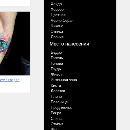
Хайда
Хоррор
Цветная
Черно-Серая
Чикано
Этника
Япония
Место нанесения
Бедро
Голень
Голова
Грудь
Живот
тату акварел
Интимная зона
Кисти
Лопатки
Плечо
Поясница
Предплечье
Ребра
Спина
Ступня
Шея