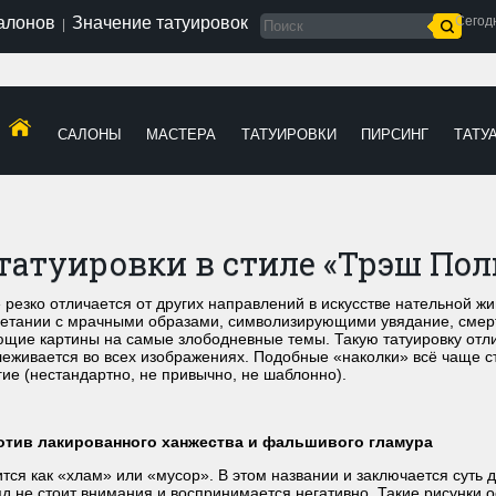
салонов
Значение татуировок
Сегод
|
САЛОНЫ
МАСТЕРА
ТАТУИРОВКИ
ПИРСИНГ
ТАТУ
атуировки в стиле «Трэш Пол
резко отличается от других направлений в искусстве нательной жи
очетании с мрачными образами, символизирующими увядание, смер
ющие картины на самые злободневные темы. Такую татуировку отл
слеживается во всех изображениях. Подобные «наколки» всё чаще с
гие (нестандартно, не привычно, не шаблонно).
ротив лакированного ханжества и фальшивого гламура
ится как «хлам» или «мусор». В этом названии и заключается суть 
яд не стоит внимания и воспринимается негативно. Такие рисунки