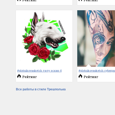
Рейтинг
Рейтинг
#plotnikovasketch тату эскиз б
#plotnikovasketch cyberpa
Рейтинг
Рейтинг
Все работы в стиле Трешполька