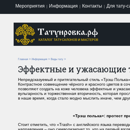
Мероприятия
Информация
Контакты
Для тату-
|
|
|
>
>
>
Главная
Информация
Виды тату
Эффектные и ужасающие т
Непредсказуемый и притягательный стиль «Трэш Полька» 
Контрастное совмещение чёрного и красного цветов в с
позволяют создать на коже человека эффектные и ужаса
вульгарность и торжественная вторичность, которая про
в наше время, когда стало модно мыслить иначе, чем дру
«Трэш полька»: протест п
Стоит отметить, что «Trash» с английского языка перевод
направления – оно символизирует то, что на первый взгл