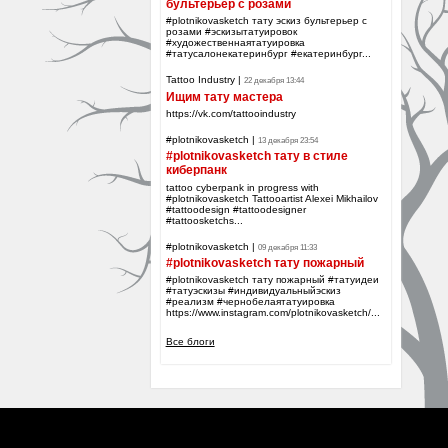
бультерьер с розами
#plotnikovasketch тату эскиз бультерьер с
розами #эскизытатуировок
#художественнаятатуировка
#татусалонекатеринбург #екатеринбург...
Tattoo Industry
|
22 декабря 13:44
Ищим тату мастера
https://vk.com/tattooindustry
#plotnikovasketch
|
13 декабря 23:54
#plotnikovasketch тату в стиле
киберпанк
tattoo cyberpank in progress with
#plotnikovasketch Tattooartist Alexei Mikhailov
#tattoodesign #tattoodesigner
#tattoosketchs...
#plotnikovasketch
|
09 декабря 11:33
#plotnikovasketch тату пожарный
#plotnikovasketch тату пожарный #татуидеи
#татуэскизы #индивидуальныйэскиз
#реализм #чернобелаятатуировка
https://www.instagram.com/plotnikovasketch/...
Все блоги