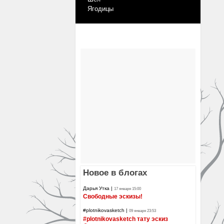
Ягодицы
Новое в блогах
Дарья Утка
|
17 января 15:00
Свободные эскизы!
#plotnikovasketch
|
09 января 23:53
#plotnikovasketch тату эскиз