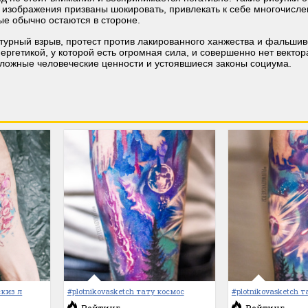
 изображения призваны шокировать, привлекать к себе многочисл
ые обычно остаются в стороне.
ьтурный взрыв, протест против лакированного ханжества и фальшив
ргетикой, у которой есть огромная сила, и совершенно нет векто
 ложные человеческие ценности и устоявшиеся законы социума.
скиз л
#plotnikovasketch тату космос
#plotnikovasketch 