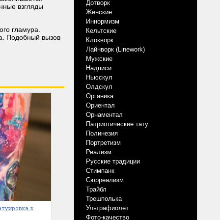
Дотворк
енные взгляды
Женские
Иннормизм
ого гламура.
Кельтские
ра. Подобный вызов
Клокворк
Лайнворк (Linework)
Мужские
Надписи
Ньюскул
Олдскул
Органика
Ориентал
Орнаментал
Патриотические тату
Полинезия
Портретизм
Реализм
Русские традиции
Стимпанк
Сюрреализм
Трайбл
Трешполька
татуировка к
Ультрафиолет
Фото-качество