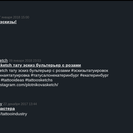
7 января 2018 15:00
эскизы!
etch
09 января 2018 23:53
sketch тату эскиз бультерьер с розами
ketch тату эскиз бультерьер с розами #эскизытатуировок
ннаятатуировка #татусалонекатеринбург #екатеринбург
 #tattooideas #tattoosketchs
nstagram.com/plotnikovasketch/
ry
22 декабря 2017 13:44
мастера
/tattooindustry