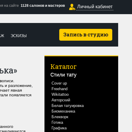
ня на сайте
1128 салонов и мастеров
Личный кабинет
Запись в студию
АЖ
ЭСКИЗЫ
Каталог
ька»
Стили тату
вописи.
Cover up
ть и разложение,
Freehand
ичает явная
Wikitattoo
тали появляется
Авторский
Белая татуировка
Биомеханика
Блекворк
Готика
данного
Графика
 осмеливаются