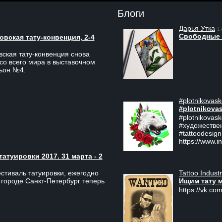
Блоги
Дарья Утка
1
Свободные 
вская тату-конвенция, 2-4
ская тату-конвенция снова
со всего мира в выставочном
льон №4.
#plotnikovask
#plotnikova
#plotnikovas
#художестве
#tattoodesign
https://www.i
туировки 2017. 31 марта - 2
Tattoo Indust
тиваль татуировки, ежегодно
Ищим тату 
 городе Санкт-Петербург теперь
https://vk.com