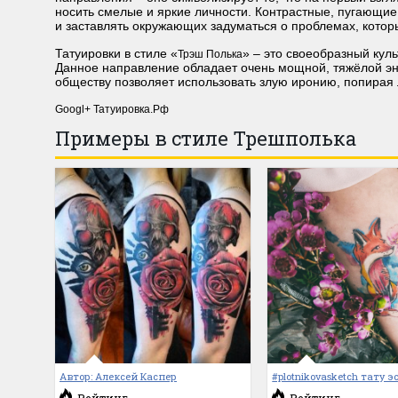
носить смелые и яркие личности. Контрастные, пугающие
и заставлять окружающих задуматься о проблемах, котор
Татуировки в стиле «
» – это своеобразный кул
Трэш Полька
Данное направление обладает очень мощной, тяжёлой эне
обществу позволяет использовать злую иронию, попирая
Googl+ Татуировка.Рф
Примеры в стиле Трешполька
Автор: Алексей Каспер
#plotnikovasketch тату э