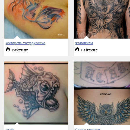
Акварель тату русалка
жапонизм
Рейтинг
Рейтинг
рыба
Сова с ключом