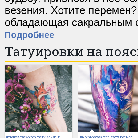
везения. Хотите перемен?
обладающая сакральным с
Подробнее
Татуировки на поя
#plotnikovasketch тату эскиз л
#plotnikovasketch тату космос