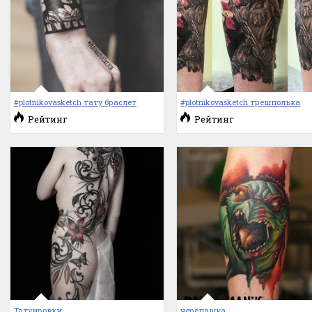
#plotnikovasketch тату браслет
#plotnikovasketch трешполька
Рейтинг
Рейтинг
Татуировки
черепашка