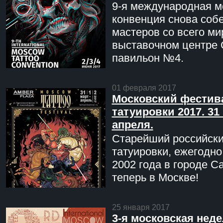
9-я международная мо
конвенция снова соб
мастеров со всего ми
выставочном центре 
павильон №4.
01 февраля 2017
Московский фестив
татуировки 2017. 31 
апреля.
Старейший российск
татуировки, ежегодн
2002 года в городе С
теперь в Москве!
25 января 2017
3-я московская неде