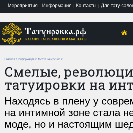
Мероприятия
Информация
Контакты
Для тату-сало
|
|
|
>
>
>
Главная
Информация
Место нанесения
Смелые, революц
татуировки на ин
Находясь в плену у совре
на интимной зоне стала н
моде, но и настоящим ш