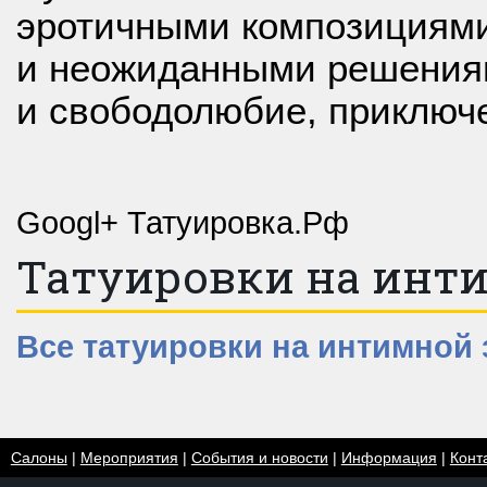
эротичными композициям
и неожиданными решения
и свободолюбие, приключе
Googl+ Татуировка.Рф
Татуировки на инт
Все татуировки на интимной 
Салоны
|
Мероприятия
|
События и новости
|
Информация
|
Конт