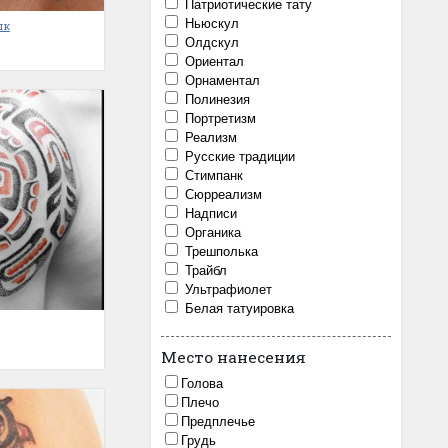
Патриотические тату
Ньюскул
лк
Олдскул
Ориентал
Орнаментал
Полинезия
Портретизм
Реализм
Русские традиции
Стимпанк
Сюрреализм
Надписи
Органика
Трешполька
Трайбл
Ультрафиолет
Белая татуировка
Место нанесения
Голова
Плечо
Предплечье
Грудь