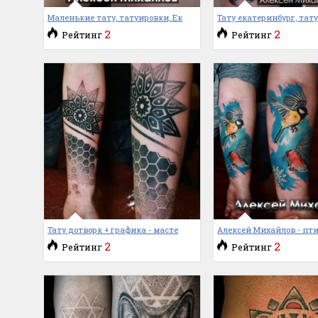
Маленькие тату, татуировки, Ек
Тату екатеринбург, тат
2
2
Рейтинг
Рейтинг
Тату дотворк + графика - масте
Алексей Михайлов - пт
2
2
Рейтинг
Рейтинг