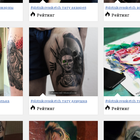
 пожарны
#plotnikovasketch тату акварел
#plotnikovasketch в
Рейтинг
Рейтинг
олька
#plotnikovasketch тату девушка
#plotnikovasketch т
Рейтинг
Рейтинг