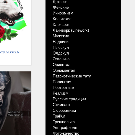
Дотворк
Женские
Иннормизм
Кельтские
Клокворк
Лайнворк (Linework)
Мужские
Надписи
Ньюскул
ату эскиз б
Олдскул
Органика
Ориентал
Орнаментал
Патриотические тату
Полинезия
Портретизм
Реализм
Русские традиции
Стимпанк
Сюрреализм
Трайбл
Трешполька
Ультрафиолет
Фото-качество