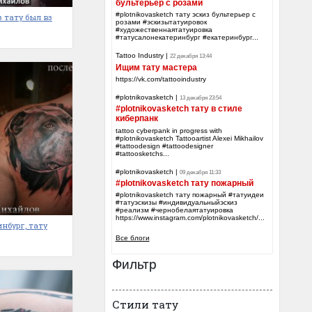
бультерьер с розами
#plotnikovasketch тату эскиз бультерьер с
з тату был вз
розами #эскизытатуировок
#художественнаятатуировка
#татусалонекатеринбург #екатеринбург...
Tattoo Industry
|
22 декабря 13:44
Ищим тату мастера
https://vk.com/tattooindustry
#plotnikovasketch
|
13 декабря 23:54
#plotnikovasketch тату в стиле
киберпанк
tattoo cyberpank in progress with
#plotnikovasketch Tattooartist Alexei Mikhailov
#tattoodesign #tattoodesigner
#tattoosketchs...
#plotnikovasketch
|
09 декабря 11:33
#plotnikovasketch тату пожарный
#plotnikovasketch тату пожарный #татуидеи
#татуэскизы #индивидуальныйэскиз
#реализм #чернобелаятатуировка
https://www.instagram.com/plotnikovasketch/...
нбург, тату
Все блоги
Фильтр
Стили тату