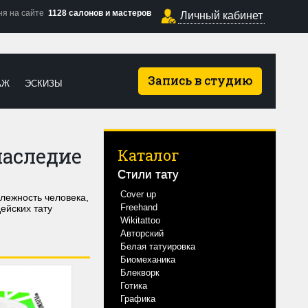
ня на сайте
1128 салонов и мастеров
Личный кабинет
Запись в студию
АЖ
ЭСКИЗЫ
наследие
Каталог
Стили тату
Cover up
лежность человека,
Freehand
ейских тату
Wikitattoo
Авторский
Белая татуировка
Биомеханика
Блекворк
Готика
Графика