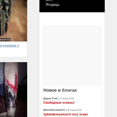
Ягодицы
е реализм, ч
Новое в блогах
Дарья Утка
|
17 января 15:00
Свободные эскизы!
#plotnikovasketch
|
09 января 23:53
#plotnikovasketch тату эскиз