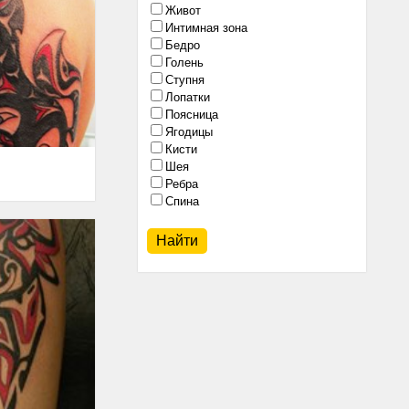
Живот
Интимная зона
Бедро
Голень
Ступня
Лопатки
Поясница
Ягодицы
Кисти
Шея
Ребра
Спина