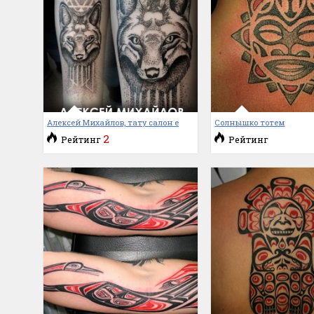
Алексей Михайлов, тату салон е
Солнышко тотем
2
Рейтинг
Рейтинг