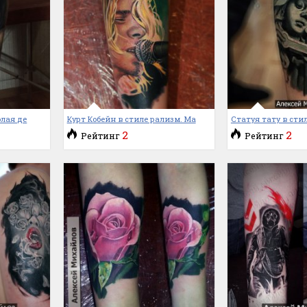
олая де
Курт Кобейн в стиле рализм. Ма
Статуя тату в стил
2
2
Рейтинг
Рейтинг