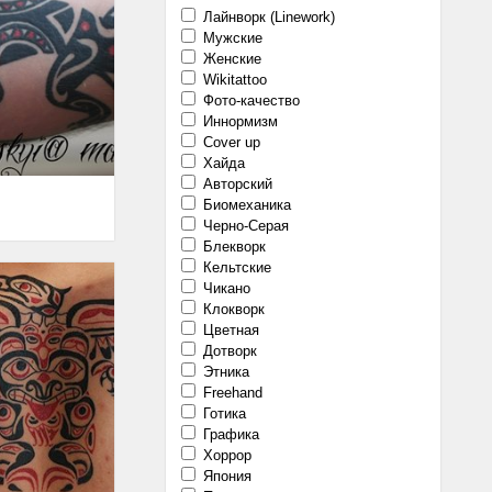
Лайнворк (Linework)
Мужские
Женские
Wikitattoo
Фото-качество
Иннормизм
Cover up
Хайда
Авторский
Биомеханика
Черно-Серая
Блекворк
Кельтские
Чикано
Клокворк
Цветная
Дотворк
Этника
Freehand
Готика
Графика
Хоррор
Япония