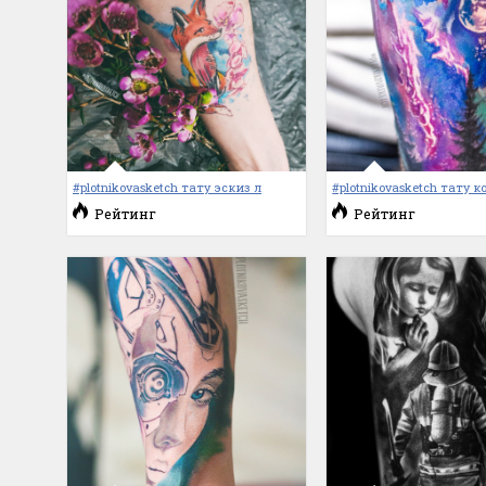
#plotnikovasketch тату эскиз л
#plotnikovasketch тату к
Рейтинг
Рейтинг