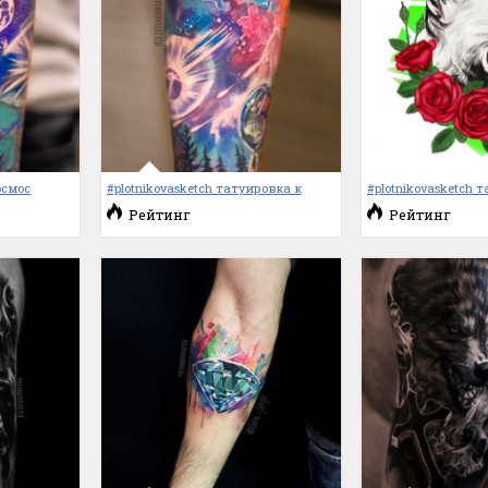
осмос
#plotnikovasketch татуировка к
#plotnikovasketch т
Рейтинг
Рейтинг