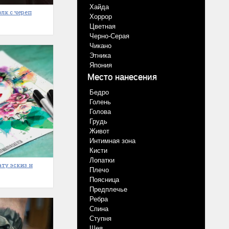
Хайда
олк с череп
Хоррор
Цветная
Черно-Серая
Чикано
Этника
Япония
Место нанесения
Бедро
Голень
Голова
Грудь
Живот
Интимная зона
Кисти
Лопатки
ату эскиз н
Плечо
Поясница
Предплечье
Ребра
Спина
Ступня
Шея