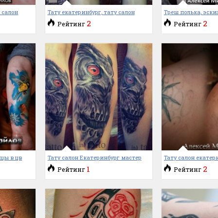
у салон
Тату екатеринбург, тату салон
Треш полька, эски
2
2
Рейтинг
Рейтинг
ицы в цв
Тату салон Екатеринбург мастер
Тату салон екатери
1
2
Рейтинг
Рейтинг