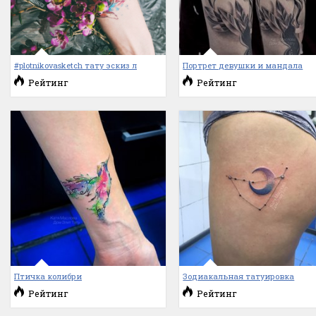
#plotnikovasketch тату эскиз л
Портрет девушки и мандала
Рейтинг
Рейтинг
Птичка колибри
Зодиакальная татуировка
Рейтинг
Рейтинг