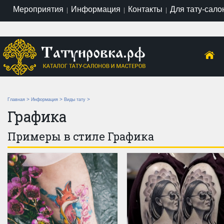
Мероприятия
Информация
Контакты
Для тату-сало
|
|
|
>
>
>
Главная
Информация
Виды тату
Графика
Примеры в стиле Графика