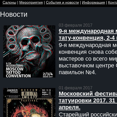
Салоны
|
Мероприятия
|
События и новости
|
Информация
|
Конт
Новости
03 февраля 2017
9-я международная 
тату-конвенция, 2-4
9-я международная мо
конвенция снова соб
мастеров со всего ми
выставочном центре 
павильон №4.
01 февраля 2017
Московский фестив
татуировки 2017. 31 
апреля.
Старейший российск