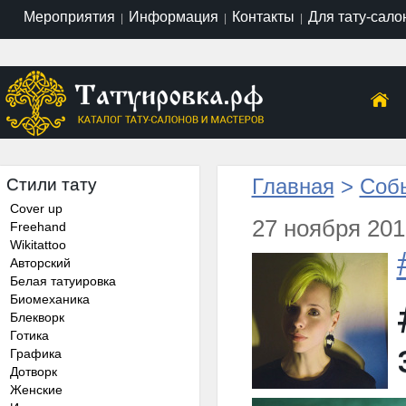
Мероприятия
Информация
Контакты
Для тату-сало
|
|
|
Главная
>
Собы
Стили тату
Cover up
27 ноября 201
Freehand
Wikitattoo
Авторский
Белая татуировка
Биомеханика
Блекворк
Готика
Графика
Дотворк
Женские