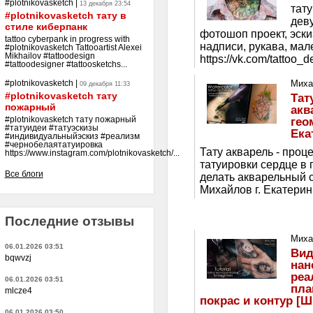
#plotnikovasketch
|
13 декабря 23:54
тату
#plotnikovasketch тату в
деву
стиле киберпанк
фотошоп проект, эски
tattoo cyberpank in progress with
надписи, рукава, ма
#plotnikovasketch Tattooartist Alexei
Mikhailov #tattoodesign
https://vk.com/tattoo_d
#tattoodesigner #tattoosketchs...
Миха
#plotnikovasketch
|
09 декабря 11:33
#plotnikovasketch тату
Тат
пожарный
акв
гео
#plotnikovasketch тату пожарный
#татуидеи #татуэскизы
Ека
#индивидуальныйэскиз #реализм
#чернобелаятатуировка
Тату акварель - проц
https://www.instagram.com/plotnikovasketch/...
татуировки сердце в г
Все блоги
делать акварельный с
Михайлов г. Екатеринб
Последние отзывы
Миха
06.01.2026 03:51
Вид
bqwvzj
нан
реа
06.01.2026 03:51
пла
mlcze4
покрас и контур [
06.01.2026 03:50