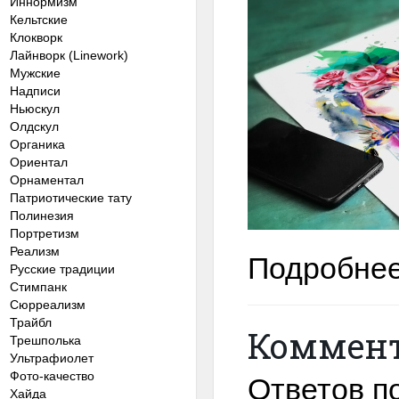
Иннормизм
Кельтские
Клокворк
Лайнворк (Linework)
Мужские
Надписи
Ньюскул
Олдскул
Органика
Ориентал
Орнаментал
Патриотические тату
Полинезия
Портретизм
Реализм
Подробнее
Русские традиции
Стимпанк
Сюрреализм
Трайбл
Коммен
Трешполька
Ультрафиолет
Фото-качество
Ответов по
Хайда