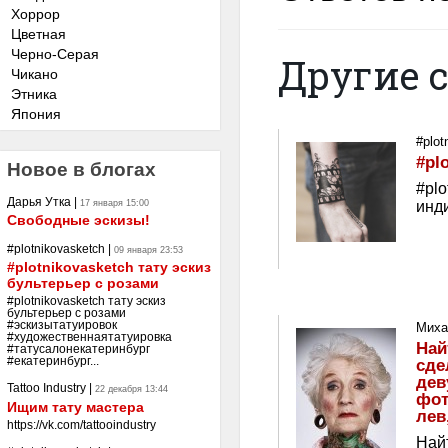
Хоррор
Цветная
Черно-Серая
Другие 
Чикано
Этника
Япония
#plot
#pl
Новое в блогах
#plo
Дарья Утка
|
инди
17 января 15:00
Свободные эскизы!
#plotnikovasketch
|
09 января 23:53
#plotnikovasketch тату эскиз
бультерьер с розами
#plotnikovasketch тату эскиз
бультерьер с розами
#эскизытатуировок
Миха
#художественнаятатуировка
Най
#татусалонекатеринбург
сде
#екатеринбург...
дев
Tattoo Industry
|
22 декабря 13:44
фот
Ищим тату мастера
лев
https://vk.com/tattooindustry
Найт