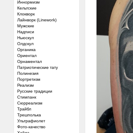
Иннормизм
Кельтские
Клокворк
Лайнворк (Linework)
Мужские
Надписи
Ньюскул
Олдскул
Органика
Ориентал
Орнаментал
Патриотические тату
Полинезия
Портретизм
Реализм
Русские традиции
Стимпанк
Сюрреализм
Трайбл
Трешполька
Ультрафиолет
Фото-качество
Хайда