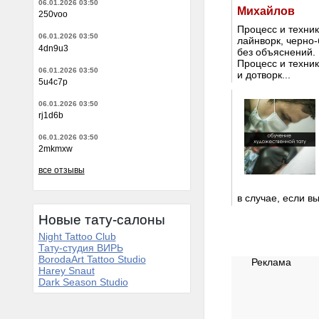
06.01.2026 03:50
Михайлов
250voo
Процесс и техник
06.01.2026 03:50
лайнворк, черно-
4dn9u3
без объяснений. 
Процесс и техник
06.01.2026 03:50
и дотворк...
5u4c7p
06.01.2026 03:50
rj1d6b
06.01.2026 03:50
2mkmxw
все отзывы
в случае, если в
Новые тату-салоны
Night Tattoo Club
Тату-студия ВИРЬ
BorodaArt Tattoo Studio
Реклама
Harey Snaut
Dark Season Studio