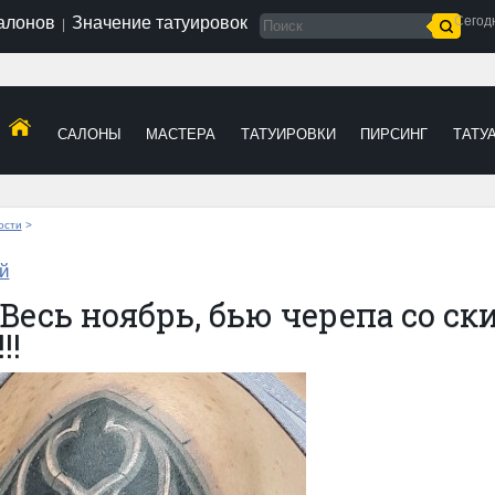
салонов
Значение татуировок
Сегод
|
САЛОНЫ
МАСТЕРА
ТАТУИРОВКИ
ПИРСИНГ
ТАТУ
ости
>
й
 Весь ноябрь, бью черепа со ски
!!