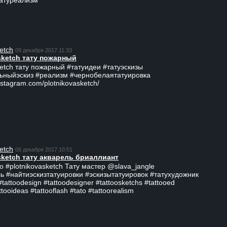
татуреализм
etch
09 декабря 2017 11:33
sketch тату пожарный
ketch тату пожарный #татуидеи #татуэскизы
ьныйэскиз #реализм #чернобелаятатуировка
nstagram.com/plotnikovasketch/
etch
06 декабря 2017 10:51
sketch тату акварель бриаллиант
о #plotnikovasketch Тату мастер @slava_jangle
ь #найтиэскизтатуировки #эскизытатуировок #татухудожник
tattoodesign #tattoodesigner #tattoosketchs #tattooed
ttooideas #tattooflash #tato #tattoorealism