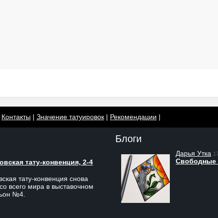
|
Контакты
|
Значение татуировок
|
Рекомендации
|
Блоги
Дарья Утка
1
Свободные 
вская тату-конвенция, 2-4
ская тату-конвенция снова
со всего мира в выставочном
льон №4.