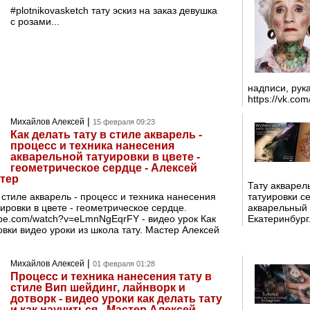
#plotnikovasketch тату эскиз на заказ девушка
с розами...
надписи, рук
https://vk.com
|
Михайлов Алексей
15 февраля 09:23
Как делать тату в стиле акварель -
процесс и техника нанесения
акварельной татуировки в цвете -
геометрическое сердце - Алексей
тер
Тату акварел
в стиле акварель - процесс и техника нанесения
татуировки се
ировки в цвете - геометрическое сердце.
акварельный 
ube.com/watch?v=eLmnNgEqrFY - видео урок Как
Екатеринбург.
вки видео уроки из школа тату. Мастер Алексей
|
Михайлов Алексей
01 февраля 01:28
Процесс и техника нанесения тату в
стиле Вип шейдинг, лайнворк и
дотворк - видео уроки как делать тату
и как научиться - Мастер Алексей