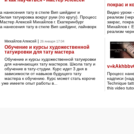
покрас и 
а нанесения тату в стиле Вип шейдинг и
Видео уроки 
белая татуировка вокруг руки (по кругу). Процесс
реализм (чер
Мастер Алексей Михайлов г. Екатеринбург
закрас, покр
а нанесения тату в стиле Вип шейдинг, лайнворк
Михайлов г. 
реализм черн
|
Михайлов Алексей
26 января 17:04
Обучение и курсы художественной
татуировки для тату мастера
Обучение и курсы художественной татуировки
для начинающих тату мастеров. Школа тату и
v=kAkhbbv
обучение в тату-студии. Курс идет 3 дня в
зависимости от навыков будущего тату
Процесс нане
мастера к обучению. Курс может стать короче
надписи (над
ы уже имеете опыт работы в...
Technique tatt
this video tut