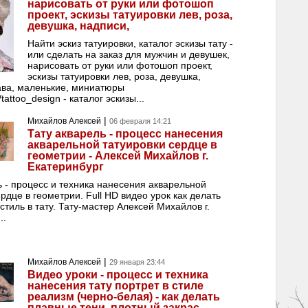
нарисовать от руки или фотошоп
проект, эскизы татуировки лев, роза,
девушка, надписи,
Найти эскиз татуировки, каталог эскизы тату -
или сделать на заказ для мужчин и девушек,
нарисовать от руки или фотошоп проект,
эскизы татуировки лев, роза, девушка,
ава, маленькие, миниатюры
/tattoo_design - каталог эскизы...
|
Михайлов Алексей
06 февраля 14:21
Тату акварель - процесс нанесения
акварельной татуировки сердце в
геометрии - Алексей Михайлов г.
Екатеринбург
ь - процесс и техника нанесения акварельной
рдце в геометрии. Full HD видео урок как делать
стиль в тату. Тату-мастер Алексей Михайлов г.
..
|
Михайлов Алексей
29 января 23:44
Видео уроки - процесс и техника
нанесения тату портрет в стиле
реализм (черно-белая) - как делать
плавные тени, плотный закрас,