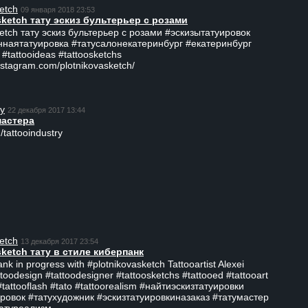
etch
09 января 2018 23:53
sketch тату эскиз бультерьер с розами
ketch тату эскиз бультерьер с розами #эскизытатуировок
ннаятатуировка #татусалонекатеринбург #екатеринбург
 #tattooideas #tattoosketchs
nstagram.com/plotnikovasketch/
ry
22 декабря 2017 13:44
мастера
/tattooindustry
etch
13 декабря 2017 23:54
sketch тату в стиле киберпанк
ank in progress with #plotnikovasketch Tattooartist Alexei
ttoodesign #tattoodesigner #tattoosketchs #tattooed #tattooart
#tattooflash #tato #tattoorealism #найтиэскизтатуировки
ровок #татухудожник #эскизтатуировкиназаказ #татумастер