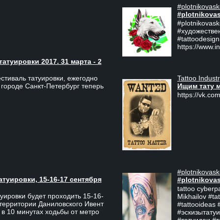
#plotnikovask
#plotnikova
#plotnikovas
#художестве
#tattoodesign
https://www.i
туировки 2017. 31 марта - 2
Tattoo Indust
тиваль татуировки, ежегодно
Ищим тату 
 городе Санкт-Петербург теперь
https://vk.com
#plotnikovask
атуировки, 15-16-17 сентября
#plotnikova
tattoo cyberp
уировки будет проходить 15-16-
Mikhailov #ta
 территории Даниловского Ивент
#tattooideas 
 в 10 минутах ходьбы от метро
#эскизытатуи