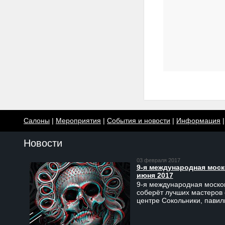
Салоны
|
Мероприятия
|
События и новости
|
Информация
Новости
03 февраля 2017
9-я международная моско
июня 2017
9-я международная москов
соберёт лучших мастеров 
центре Сокольники, пави