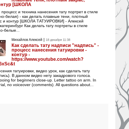
контур [ШКОЛА
- процесс и техника нанесения тату портрет в стиле
но-белая) - как делать плавные тени, плотный
ас и контур [ШКОЛА ТАТУИРОВКИ] - Алексей
Екатеринбург Как делать тату портреты в стиле
о-белые...
|
Михайлов Алексей
18 декабря 11:38
Как сделать тату надписи "надпись" -
процесс нанесения татуировки -
контур -
https://www.youtube.com/watch?
6xSc&t
сения татуировки, видео урок, как сделать тату
пись). В данном видео нету закадрового голоса.
ooing for beginners close-up. Letter tattoo on arm. In
orial, no voiceover (comments). All questions about...