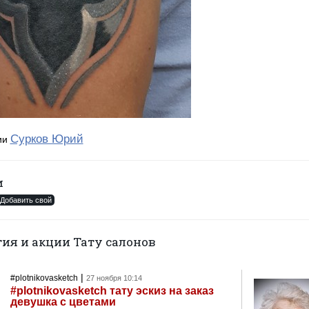
Сурков Юрий
ии
и
Добавить свой
ия и акции Тату салонов
|
#plotnikovasketch
27 ноября 10:14
#plotnikovasketch тату эскиз на заказ
девушка с цветами