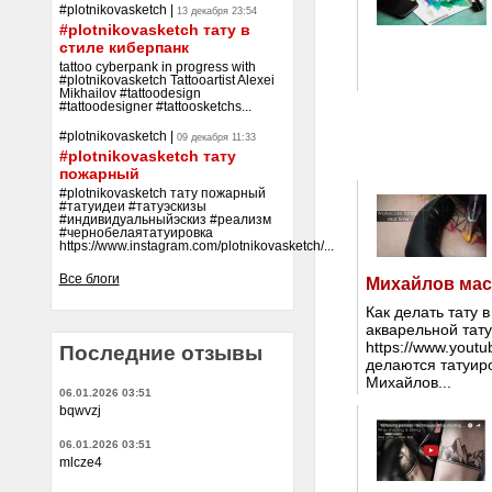
#plotnikovasketch
|
13 декабря 23:54
#plotnikovasketch тату в
стиле киберпанк
tattoo cyberpank in progress with
#plotnikovasketch Tattooartist Alexei
Mikhailov #tattoodesign
#tattoodesigner #tattoosketchs...
#plotnikovasketch
|
09 декабря 11:33
#plotnikovasketch тату
пожарный
#plotnikovasketch тату пожарный
#татуидеи #татуэскизы
#индивидуальныйэскиз #реализм
#чернобелаятатуировка
https://www.instagram.com/plotnikovasketch/...
Все блоги
Михайлов мас
Как делать тату 
акварельной тату
https://www.yout
Последние отзывы
делаются татуиро
Михайлов...
06.01.2026 03:51
bqwvzj
06.01.2026 03:51
mlcze4