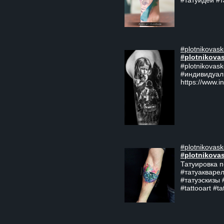
#татуидеи #
#plotnikovask
#plotnikova
#plotnikovas
#индивидуал
https://www.i
#plotnikovask
#plotnikova
Татуировка п
#татуакварел
#татуэскизы #
#tattooart #ta