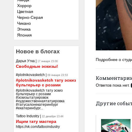
Хоррор
Цветная
Черно-Серая
Чикано
Этника
Япония
Новое в блогах
Подробнее о студ
Дарья Утка
|
17 января 15:00
Свободные эскизы!
#plotnikovasketch
|
09 января 23:53
Комментари
#plotnikovasketch тату эскиз
бультерьер с розами
Ответов пока нет.
#plotnikovasketch тату эскиз
бультерьер с розами
#эскизытатуировок
#художественнаятатуировка
Другие событ
#татусалонекатеринбург
#екатеринбург...
Tattoo Industry
|
22 декабря 13:44
Ищим тату мастера
https://vk.com/tattooindustry