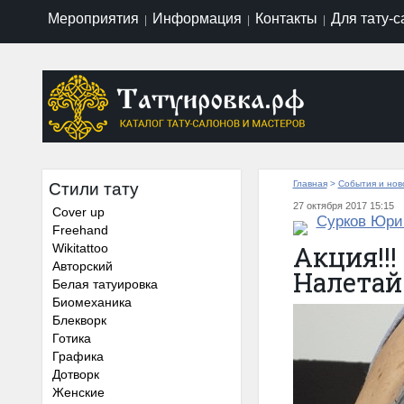
Мероприятия
Информация
Контакты
Для тату-
|
|
|
Главная
>
События и нов
Стили тату
27 октября 2017 15:15
Cover up
Сурков Юри
Freehand
Акция!!!
Wikitattoo
Авторский
Налетай!
Белая татуировка
Биомеханика
Блекворк
Готика
Графика
Дотворк
Женские