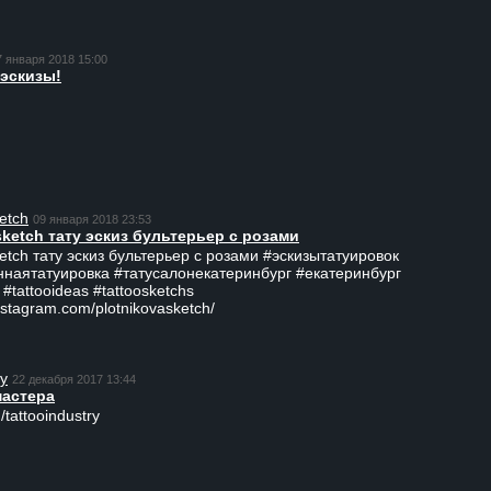
7 января 2018 15:00
эскизы!
etch
09 января 2018 23:53
sketch тату эскиз бультерьер с розами
ketch тату эскиз бультерьер с розами #эскизытатуировок
ннаятатуировка #татусалонекатеринбург #екатеринбург
 #tattooideas #tattoosketchs
nstagram.com/plotnikovasketch/
ry
22 декабря 2017 13:44
мастера
/tattooindustry