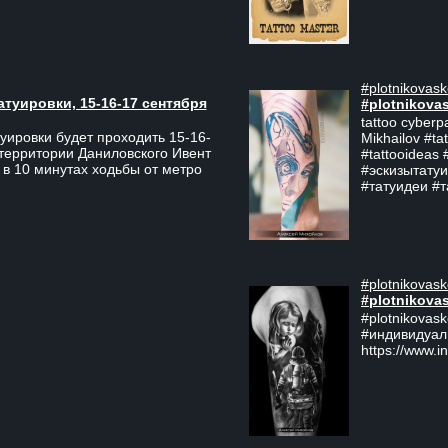
#plotnikovask
атуировки, 15-16-17 сентября
#plotnikova
tattoo cyberp
уировки будет проходить 15-16-
Mikhailov #ta
 территории Даниловского Ивент
#tattooideas 
 в 10 минутах ходьбы от метро
#эскизытатуи
#татуидеи #
#plotnikovask
#plotnikova
#plotnikovas
#индивидуал
https://www.i