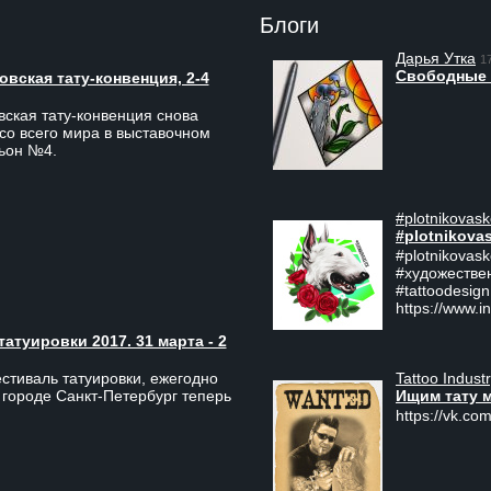
Блоги
Дарья Утка
1
Свободные 
вская тату-конвенция, 2-4
ская тату-конвенция снова
со всего мира в выставочном
льон №4.
#plotnikovask
#plotnikova
#plotnikovas
#художестве
#tattoodesign
https://www.i
туировки 2017. 31 марта - 2
Tattoo Indust
тиваль татуировки, ежегодно
Ищим тату 
 городе Санкт-Петербург теперь
https://vk.com