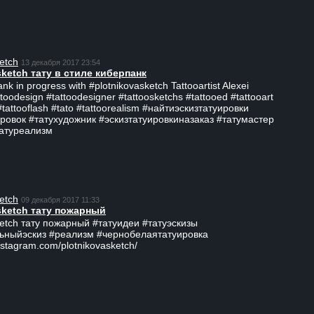
etch
13 декабря 2017 23:54
sketch тату в стиле киберпанк
ank in progress with #plotnikovasketch Tattooartist Alexei
ttoodesign #tattoodesigner #tattoosketchs #tattooed #tattooart
#tattooflash #tato #tattoorealism #найтиэскизтатуировки
ровок #татухудожник #эскизтатуировкиназаказ #татумастер
татуреализм
etch
09 декабря 2017 11:33
sketch тату пожарный
ketch тату пожарный #татуидеи #татуэскизы
ьныйэскиз #реализм #чернобелаятатуировка
nstagram.com/plotnikovasketch/