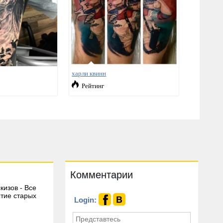
харли квинн
Рейтинг
Комментарии
кизов - Все
тие старых
Login: