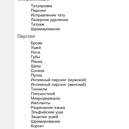
Татуировка
Пирсинг
Исправление тату
Лазерное удаление
Татуаж
Шрамирование
Пирсинг
Брови
Ушей
Носа
Губы
Языка
Щеки
Сосков
Пупка
Интимный пирсинг (мужской)
Интимный пирсинг (женский)
Тоннели
Плоскостной
Микродермалы
Импланты
Разрезание языка
Эльфийские уши
Зашитие ушей
Шрамирование
Корсет