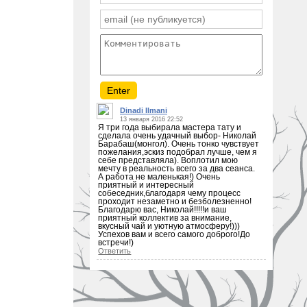
Dinadi Ilmani
13 января 2016 22:52
Я три года выбирала мастера тату и
сделала очень удачный выбор- Николай
Барабаш(монгол). Очень тонко чувствует
пожелания,эскиз подобрал лучше, чем я
себе представляла). Воплотил мою
мечту в реальность всего за два сеанса.
А работа не маленькая!) Очень
приятный и интересный
собеседник,благодаря чему процесс
проходит незаметно и безболезненно!
Благодарю вас, Николай!!!!!и ваш
приятный коллектив за внимание,
вкусный чай и уютную атмосферу!)))
Успехов вам и всего самого доброго!До
встречи!)
Ответить