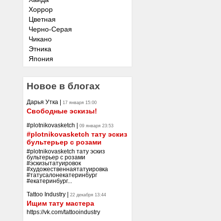
Хоррор
Цветная
Черно-Серая
Чикано
Этника
Япония
Новое в блогах
Дарья Утка
|
17 января 15:00
Свободные эскизы!
#plotnikovasketch
|
09 января 23:53
#plotnikovasketch тату эскиз
бультерьер с розами
#plotnikovasketch тату эскиз
бультерьер с розами
#эскизытатуировок
#художественнаятатуировка
#татусалонекатеринбург
#екатеринбург...
Tattoo Industry
|
22 декабря 13:44
Ищим тату мастера
https://vk.com/tattooindustry