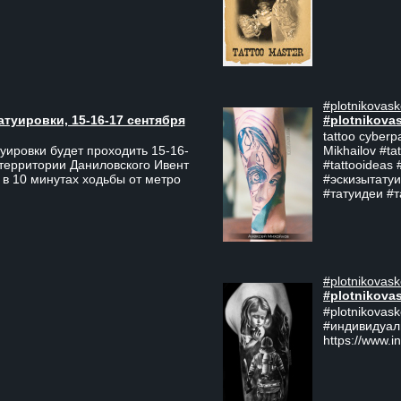
#plotnikovask
атуировки, 15-16-17 сентября
#plotnikova
tattoo cyberp
уировки будет проходить 15-16-
Mikhailov #ta
 территории Даниловского Ивент
#tattooideas 
 в 10 минутах ходьбы от метро
#эскизытатуи
#татуидеи #
#plotnikovask
#plotnikova
#plotnikovas
#индивидуал
https://www.i