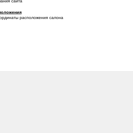
вания сайта
положения
оординаты расположения салона