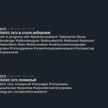
etch
13 декабря 2017 23:54
sketch тату в стиле киберпанк
ank in progress with #plotnikovasketch Tattooartist Alexei
ttoodesign #tattoodesigner #tattoosketchs #tattooed #tattooart
#tattooflash #tato #tattoorealism #найтиэскизтатуировки
ровок #татухудожник #эскизтатуировкиназаказ #татумастер
татуреализм
etch
09 декабря 2017 11:33
sketch тату пожарный
ketch тату пожарный #татуидеи #татуэскизы
ьныйэскиз #реализм #чернобелаятатуировка
nstagram.com/plotnikovasketch/