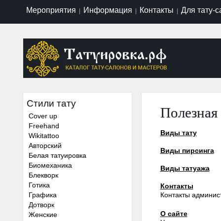
Мероприятия
Информация
Контакты
Для тату-
|
|
|
Стили тату
Полезная
Cover up
Freehand
Виды тату
Wikitattoo
Авторский
Виды пирсинга
Белая татуировка
Биомеханика
Виды татуажа
Блекворк
Готика
Контакты
Графика
Контакты админист
Дотворк
О сайте
Женские