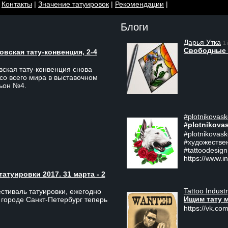
|
Контакты
|
Значение татуировок
|
Рекомендации
|
Блоги
Дарья Утка
1
Свободные 
вская тату-конвенция, 2-4
ская тату-конвенция снова
со всего мира в выставочном
льон №4.
#plotnikovask
#plotnikova
#plotnikovas
#художестве
#tattoodesign
https://www.i
туировки 2017. 31 марта - 2
Tattoo Indust
тиваль татуировки, ежегодно
Ищим тату 
 городе Санкт-Петербург теперь
https://vk.com