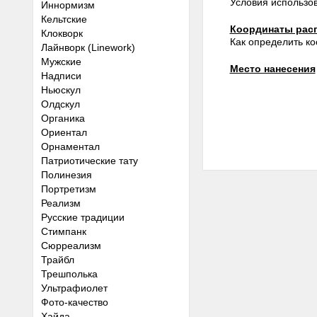
Условия использо
Иннормизм
Кельтские
Координаты рас
Клокворк
Как определить к
Лайнворк (Linework)
Мужские
Место нанесения
Надписи
Ньюскул
Олдскул
Органика
Ориентал
Орнаментал
Патриотические тату
Полинезия
Портретизм
Реализм
Русские традиции
Стимпанк
Сюрреализм
Трайбл
Трешполька
Ультрафиолет
Фото-качество
Хайда