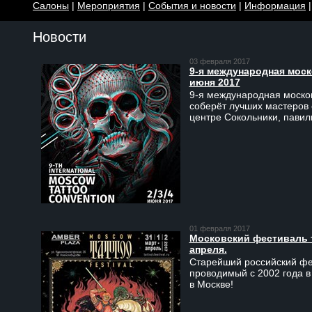
Салоны
|
Мероприятия
|
События и новости
|
Информация
Новости
03 февраля 2017
9-я международная моско
июня 2017
9-я международная москов
соберёт лучших мастеров 
центре Сокольники, пави
01 февраля 2017
Московский фестиваль та
апреля.
Старейший российский фес
проводимый с 2002 года в
в Москве!