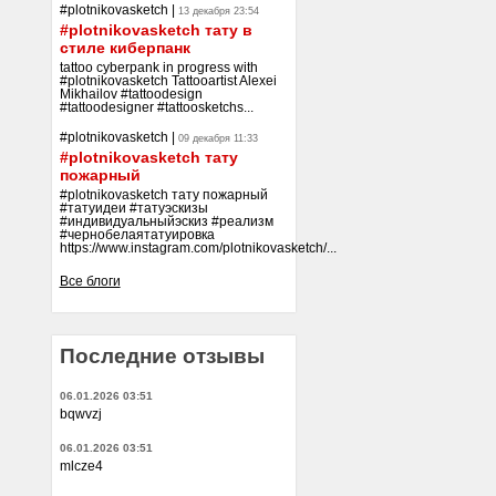
#plotnikovasketch
|
13 декабря 23:54
#plotnikovasketch тату в
стиле киберпанк
tattoo cyberpank in progress with
#plotnikovasketch Tattooartist Alexei
Mikhailov #tattoodesign
#tattoodesigner #tattoosketchs...
#plotnikovasketch
|
09 декабря 11:33
#plotnikovasketch тату
пожарный
#plotnikovasketch тату пожарный
#татуидеи #татуэскизы
#индивидуальныйэскиз #реализм
#чернобелаятатуировка
https://www.instagram.com/plotnikovasketch/...
Все блоги
Последние отзывы
06.01.2026 03:51
bqwvzj
06.01.2026 03:51
mlcze4