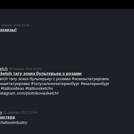
7 января 2018 15:00
эскизы!
etch
09 января 2018 23:53
sketch тату эскиз бультерьер с розами
ketch тату эскиз бультерьер с розами #эскизытатуировок
ннаятатуировка #татусалонекатеринбург #екатеринбург
 #tattooideas #tattoosketchs
nstagram.com/plotnikovasketch/
ry
22 декабря 2017 13:44
мастера
/tattooindustry