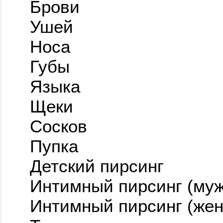
Брови
Ушей
Носа
Губы
Языка
Щеки
Сосков
Пупка
Детский пирсинг
Интимный пирсинг (муж
Интимный пирсинг (жен