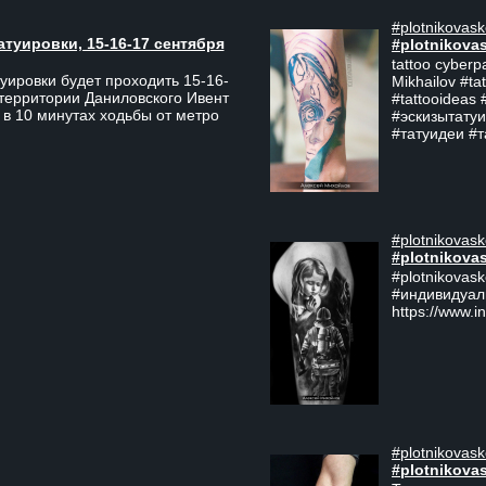
#plotnikovask
атуировки, 15-16-17 сентября
#plotnikova
tattoo cyberp
уировки будет проходить 15-16-
Mikhailov #ta
 территории Даниловского Ивент
#tattooideas 
 в 10 минутах ходьбы от метро
#эскизытатуи
#татуидеи #
#plotnikovask
#plotnikova
#plotnikovas
#индивидуал
https://www.i
#plotnikovask
#plotnikova