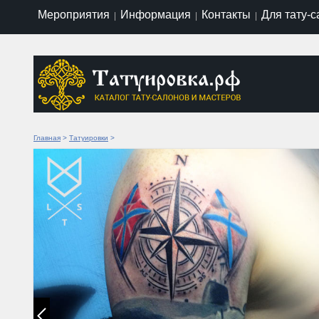
Мероприятия
Информация
Контакты
Для тату-
|
|
|
Главная
>
Татуировки
>