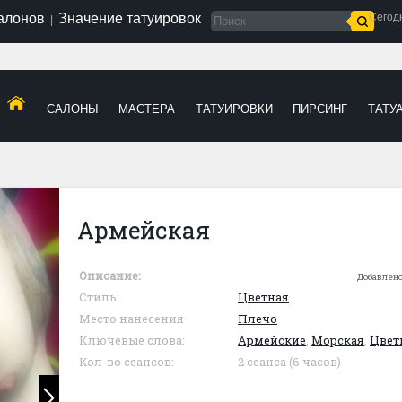
салонов
Значение татуировок
Сегод
|
САЛОНЫ
МАСТЕРА
ТАТУИРОВКИ
ПИРСИНГ
ТАТУ
Армейская
Описание:
Добавлено
Стиль:
Цветная
Место нанесения
Плечо
Ключевые слова:
Армейские
,
Морская
,
Цвет
Кол-во сеансов:
2 сеанса (6 часов)