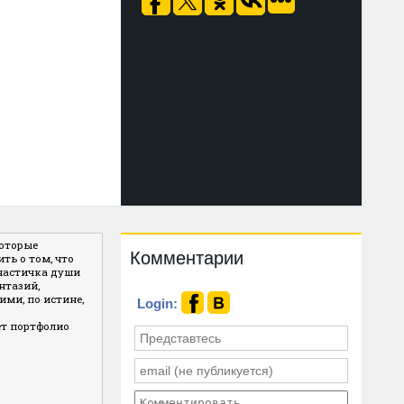
которые
Комментарии
ть о том, что
 частичка души
нтазий,
ми, по истине,
Login:
ет портфолио