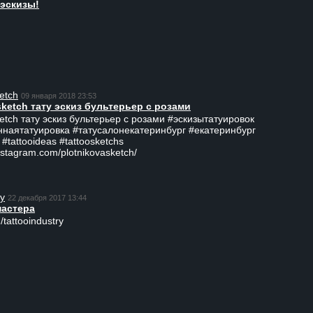
эскизы!
etch
09 января 2018 23:53
sketch тату эскиз бультерьер с розами
ketch тату эскиз бультерьер с розами #эскизытатуировок
ннаятатуировка #татусалонекатеринбург #екатеринбург
 #tattooideas #tattoosketchs
nstagram.com/plotnikovasketch/
ry
22 декабря 2017 13:44
мастера
/tattooindustry