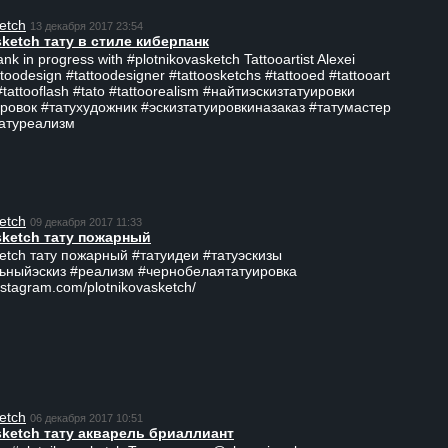
etch
13 декабря 2017 23:54
sketch тату в стиле киберпанк
ank in progress with #plotnikovasketch Tattooartist Alexei
ttoodesign #tattoodesigner #tattoosketchs #tattooed #tattooart
#tattooflash #tato #tattoorealism #найтиэскизтатуировки
ровок #татухудожник #эскизтатуировкиназаказ #татумастер
татуреализм
etch
09 декабря 2017 11:33
sketch тату пожарный
ketch тату пожарный #татуидеи #татуэскизы
ьныйэскиз #реализм #чернобелаятатуировка
nstagram.com/plotnikovasketch/
etch
06 декабря 2017 10:51
sketch тату акварель бриаллиант