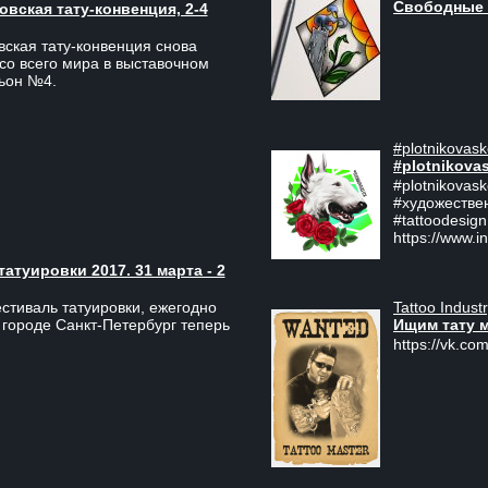
Свободные 
вская тату-конвенция, 2-4
ская тату-конвенция снова
со всего мира в выставочном
льон №4.
#plotnikovask
#plotnikova
#plotnikovas
#художестве
#tattoodesign
https://www.i
туировки 2017. 31 марта - 2
Tattoo Indust
тиваль татуировки, ежегодно
Ищим тату 
 городе Санкт-Петербург теперь
https://vk.com