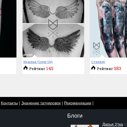
Крылья (Cover-Up)
Сталкер
145
583
Рейтинг
Рейтинг
|
Контакты
|
Значение татуировок
|
Рекомендации
|
Блоги
Дарья Утка
1