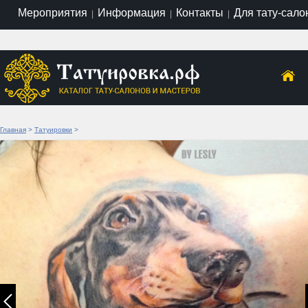
Мероприятия
Информация
Контакты
Для тату-сало
|
|
|
Главная
>
Татуировки
>