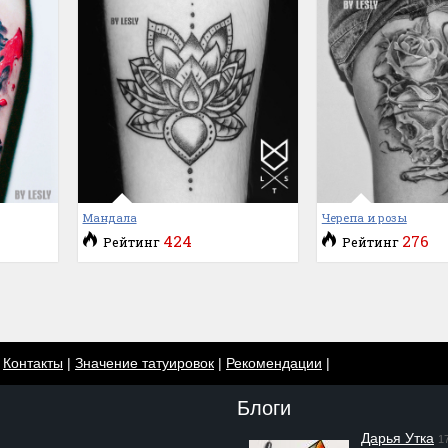
Мандала
Черепа и розы
424
276
Рейтинг
Рейтинг
|
Контакты
|
Значение татуировок
|
Рекомендации
|
Блоги
Дарья Утка
1