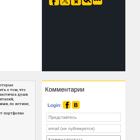
которые
Комментарии
ть о том, что
 частичка души
нтазий,
ми, по истине,
Login:
ет портфолио