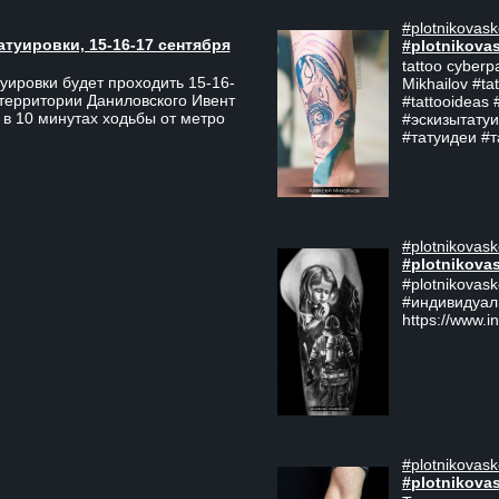
#plotnikovask
атуировки, 15-16-17 сентября
#plotnikova
tattoo cyberp
уировки будет проходить 15-16-
Mikhailov #ta
 территории Даниловского Ивент
#tattooideas 
 в 10 минутах ходьбы от метро
#эскизытатуи
#татуидеи #
#plotnikovask
#plotnikova
#plotnikovas
#индивидуал
https://www.i
#plotnikovask
#plotnikova