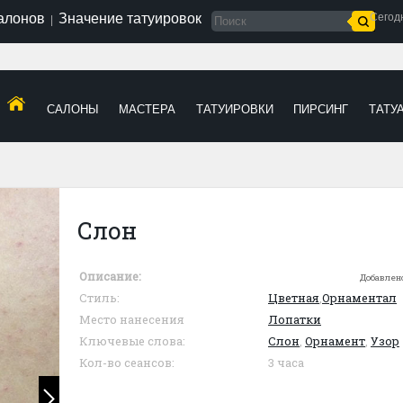
салонов
Значение татуировок
Сегод
|
САЛОНЫ
МАСТЕРА
ТАТУИРОВКИ
ПИРСИНГ
ТАТУ
Слон
Описание:
Добавлен
Стиль:
Цветная
,
Орнаментал
Место нанесения
Лопатки
Ключевые слова:
Слон
,
Орнамент
,
Узор
Кол-во сеансов:
3 часа