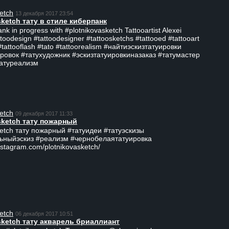
etch
13 декабря 2017 23:54
sketch тату в стиле киберпанк
ank in progress with #plotnikovasketch Tattooartist Alexei
ttoodesign #tattoodesigner #tattoosketchs #tattooed #tattooart
#tattooflash #tato #tattoorealism #найтиэскизтатуировки
ровок #татухудожник #эскизтатуировкиназаказ #татумастер
татуреализм
etch
09 декабря 2017 11:33
sketch тату пожарный
ketch тату пожарный #татуидеи #татуэскизы
ьныйэскиз #реализм #чернобелаятатуировка
nstagram.com/plotnikovasketch/
etch
06 декабря 2017 10:51
sketch тату акварель бриаллиант