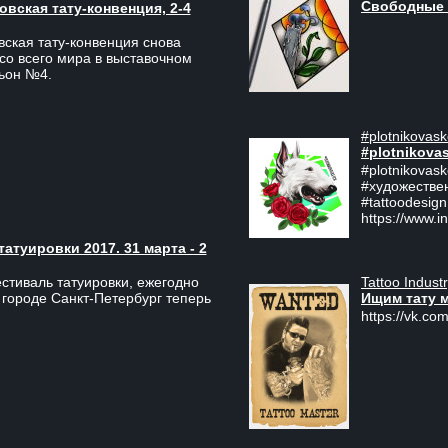
Свободные 
вская тату-конвенция, 2-4
ская тату-конвенция снова
со всего мира в выставочном
льон №4.
#plotnikovask
#plotnikova
#plotnikovas
#художестве
#tattoodesign
https://www.i
туировки 2017. 31 марта - 2
Tattoo Indust
тиваль татуировки, ежегодно
Ищим тату 
 городе Санкт-Петербург теперь
https://vk.com