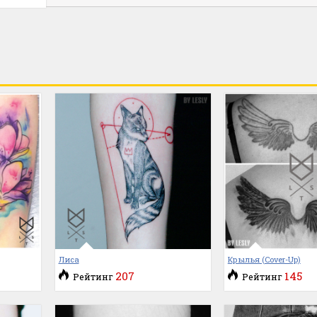
Лиса
Крылья (Cover-Up)
207
145
Рейтинг
Рейтинг