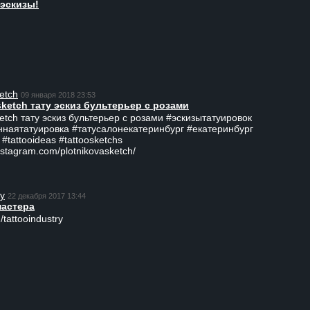
эскизы!
etch
09 января 2018 23:53
sketch тату эскиз бультерьер с розами
ketch тату эскиз бультерьер с розами #эскизытатуировок
ннаятатуировка #татусалонекатеринбург #екатеринбург
 #tattooideas #tattoosketchs
nstagram.com/plotnikovasketch/
ry
22 декабря 2017 13:44
мастера
/tattooindustry