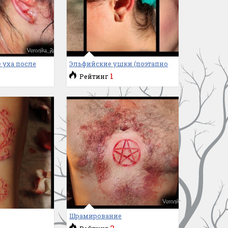
 уха после
Эльфийские ушки (поэтапно
1
Рейтинг
Шрамирование
2