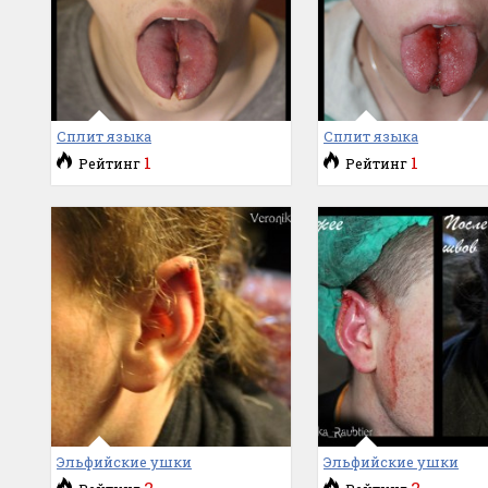
Сплит языка
Сплит языка
1
1
Рейтинг
Рейтинг
Эльфийские ушки
Эльфийские ушки
2
2