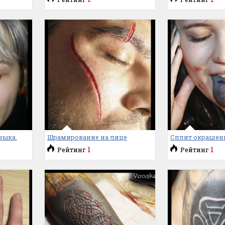
зыка.
Шрамирование на лице
Сплит окрашенн
1
1
Рейтинг
Рейтинг