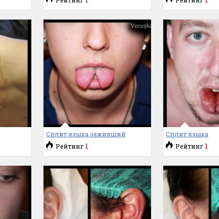
Сплит языка заживший
Сплит языка
1
1
Рейтинг
Рейтинг