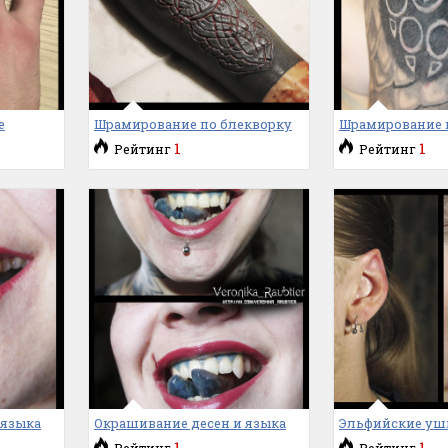
е
Шрамирование по блекворку
Шрамирование 
1
1
Рейтинг
Рейтинг
 языка
Окрашивание десен и языка
Эльфийские уш
1
1
Рейтинг
Рейтинг