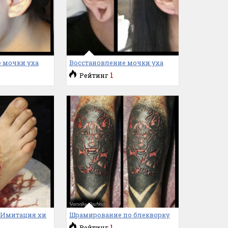
 мочки уха
Восстановление мочки уха
1
Рейтинг
 Имитация хи
Шрамирование по блекворку
1
Рейтинг