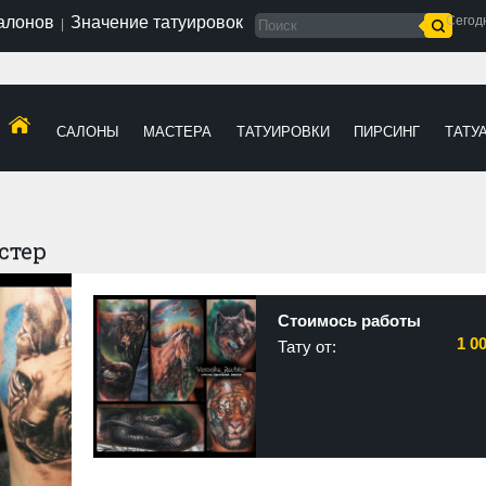
салонов
Значение татуировок
Сегод
|
САЛОНЫ
МАСТЕРА
ТАТУИРОВКИ
ПИРСИНГ
ТАТУ
стер
Стоимось работы
1 0
Тату от: