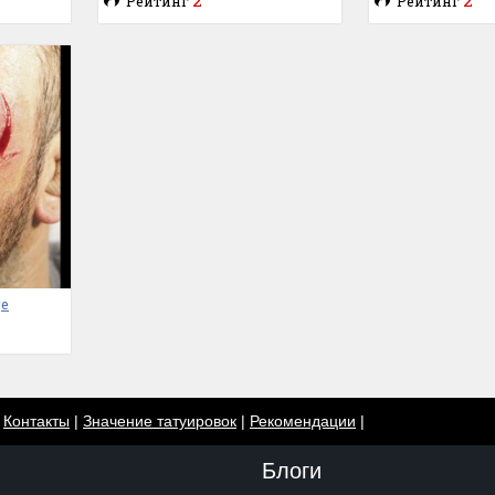
Рейтинг
Рейтинг
це
|
Контакты
|
Значение татуировок
|
Рекомендации
|
Блоги