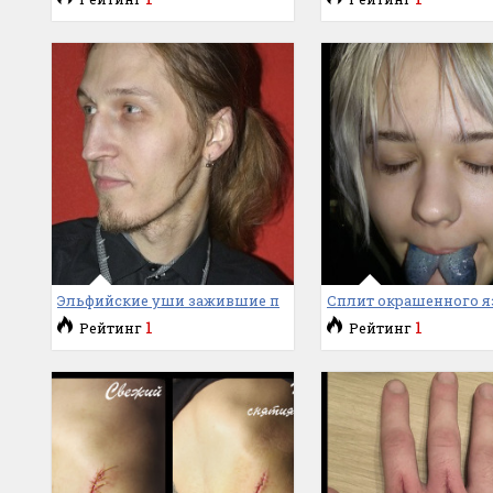
Эльфийские уши зажившие п
Сплит окрашенного я
1
1
Рейтинг
Рейтинг