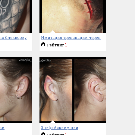
по блекворку
Имитация трепанации череп
1
Рейтинг
ки
Эльфийские ушки
1
Рейтинг