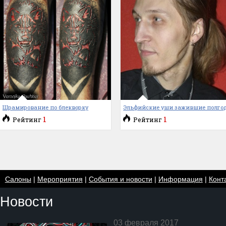
Шрамирование по блекворку
Эльфийские уши зажившие полго
1
1
Рейтинг
Рейтинг
Салоны
|
Мероприятия
|
События и новости
|
Информация
|
Конт
Новости
03 февраля 2017