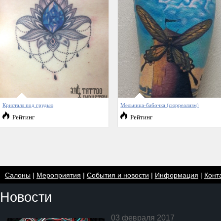
Кристалл под грудью
Мельница-бабочка (сюрреализм)
Рейтинг
Рейтинг
Салоны
|
Мероприятия
|
События и новости
|
Информация
|
Конт
Новости
03 февраля 2017