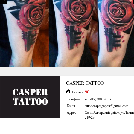
CASPER TATTOO
90
Рейтинг
Телефон
+7(918)300-38-07
Email
tattoocaspergapon@gmail.com
Адрес
Сочи,Адлерский район,ул.Ленин
219/23