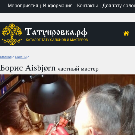
Мероприятия
Информация
Контакты
Для тату-сало
|
|
|
Главная
>
Салоны
>
Борис Aisbjørn
частный мастер