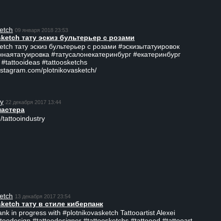
etch
09 января 2018 23:53
sketch тату эскиз бультерьер с розами
ketch тату эскиз бультерьер с розами #эскизытатуировок
ннаятатуировка #татусалонекатеринбург #екатеринбург
 #tattooideas #tattoosketchs
nstagram.com/plotnikovasketch/
ry
22 декабря 2017 13:44
мастера
/tattooindustry
etch
13 декабря 2017 23:54
sketch тату в стиле киберпанк
ank in progress with #plotnikovasketch Tattooartist Alexei
ttoodesign #tattoodesigner #tattoosketchs #tattooed #tattooart