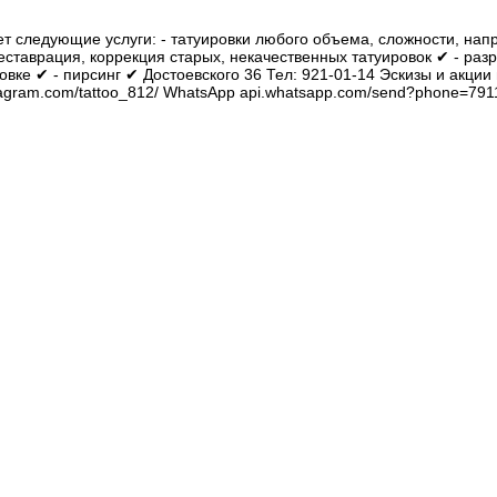
 следующие услуги: - татуировки любого объема, сложности, нап
 реставрация, коррекция старых, некачественных татуировок ✔ - раз
овке ✔ - пирсинг ✔ Достоевского 36 Тел: 921-01-14 Эскизы и акци
instagram.com/tattoo_812/ WhatsApp api.whatsapp.com/send?phone=79