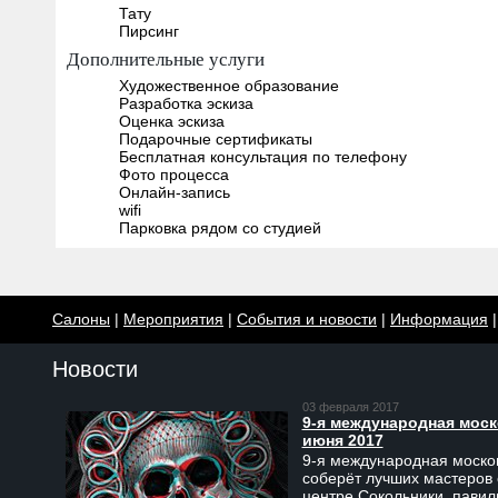
Тату
Пирсинг
Дополнительные услуги
Художественное образование
Разработка эскиза
Оценка эскиза
Подарочные сертификаты
Бесплатная консультация по телефону
Фото процесса
Онлайн-запись
wifi
Парковка рядом со студией
Салоны
|
Мероприятия
|
События и новости
|
Информация
Новости
03 февраля 2017
9-я международная моско
июня 2017
9-я международная москов
соберёт лучших мастеров 
центре Сокольники, пави