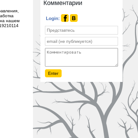
Комментарии
равления,
работка
Login:
и на нашем
119210114