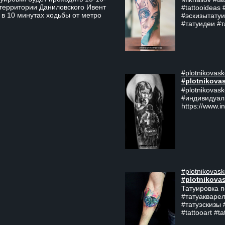
 территории Даниловского Ивент
#tattooideas 
 в 10 минутах ходьбы от метро
#эскизытатуи
#татуидеи #
#plotnikovask
#plotnikova
#plotnikovas
#индивидуал
https://www.i
#plotnikovask
#plotnikova
Татуировка п
#татуакварел
#татуэскизы #
#tattooart #ta