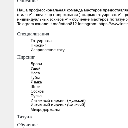
Описание
Наша профессиональная команда мастеров предоставляет
стиля ✔ - cover-up ( перекрытия ) старых татуировок ✔ -
индивидуальных эскизов ✔ - обучение мастеров по татуир
Telegram канале: t.me/tattoo812 Instagram: https://www.
Специализация
Татуировка
Пирсинг
Исправление тату
Пирсинг
Брови
Ушей
Носа
Губы
Языка
Щеки
Сосков
Пупка
Интимный пирсинг (мужской)
Интимный пирсинг (женский)
Микродермалы
Татуаж
Обучение