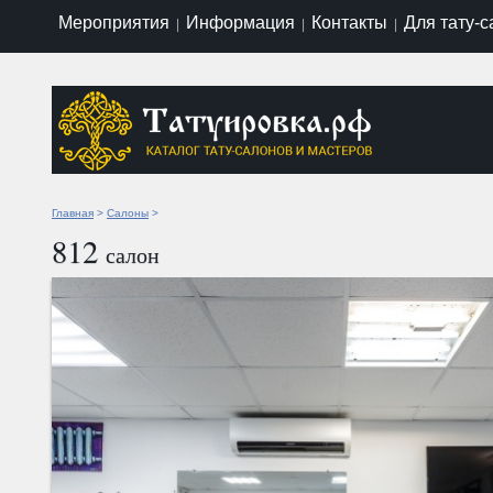
Мероприятия
Информация
Контакты
Для тату-
|
|
|
Главная
>
Салоны
>
812
салон