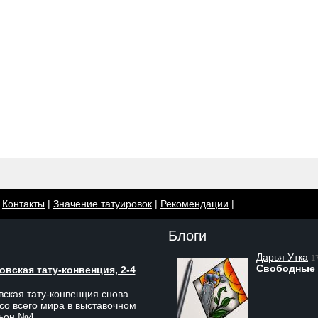
|
Контакты
|
Значение татуировок
|
Рекомендации
|
Блоги
Дарья Утка
1
Свободные 
вская тату-конвенция, 2-4
ская тату-конвенция снова
со всего мира в выставочном
льон №4.