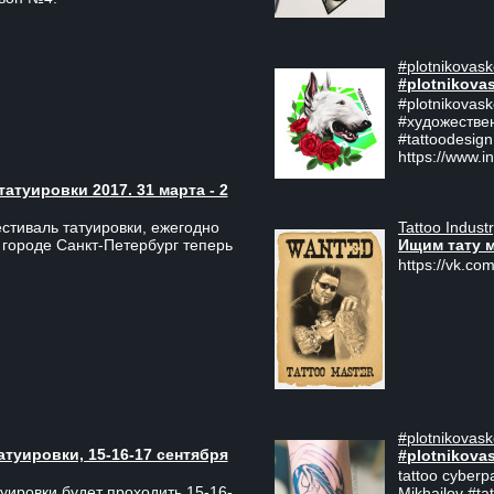
#plotnikovask
#plotnikova
#plotnikovas
#художестве
#tattoodesign
https://www.i
туировки 2017. 31 марта - 2
Tattoo Indust
тиваль татуировки, ежегодно
Ищим тату 
 городе Санкт-Петербург теперь
https://vk.com
#plotnikovask
атуировки, 15-16-17 сентября
#plotnikova
tattoo cyberp
уировки будет проходить 15-16-
Mikhailov #ta