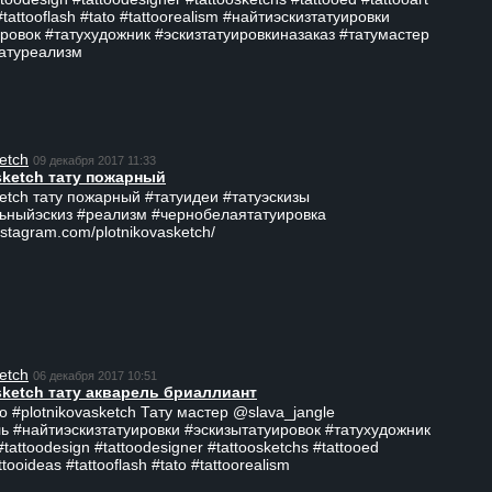
#tattooflash #tato #tattoorealism #найтиэскизтатуировки
ровок #татухудожник #эскизтатуировкиназаказ #татумастер
татуреализм
etch
09 декабря 2017 11:33
sketch тату пожарный
ketch тату пожарный #татуидеи #татуэскизы
ьныйэскиз #реализм #чернобелаятатуировка
nstagram.com/plotnikovasketch/
etch
06 декабря 2017 10:51
sketch тату акварель бриаллиант
о #plotnikovasketch Тату мастер @slava_jangle
ь #найтиэскизтатуировки #эскизытатуировок #татухудожник
tattoodesign #tattoodesigner #tattoosketchs #tattooed
ttooideas #tattooflash #tato #tattoorealism