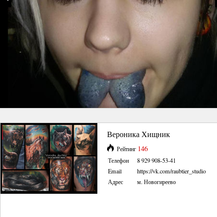
Вероника Хищник
146
Рейтинг
Телефон
8 929 908-53-41
Email
https://vk.com/raubtier_studio
Адрес
м. Новогиреево