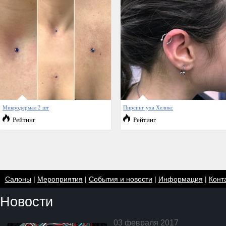
Микродермал 2 шт
Пирсинг уха Хеликс
Рейтинг
Рейтинг
Салоны
|
Мероприятия
|
События и новости
|
Информация
|
Конт
Новости
03 февраля 2017