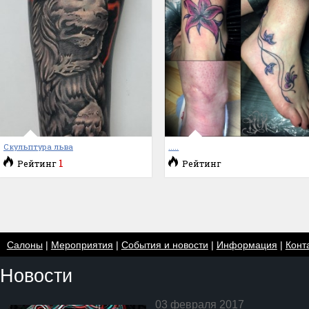
Скульптура льва
.....
1
Рейтинг
Рейтинг
Салоны
|
Мероприятия
|
События и новости
|
Информация
|
Конт
Новости
03 февраля 2017