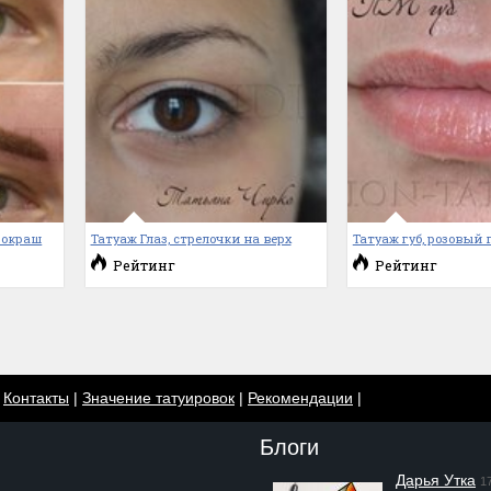
рокраш
Татуаж Глаз, стрелочки на верх
Татуаж губ, розовый
Рейтинг
Рейтинг
|
Контакты
|
Значение татуировок
|
Рекомендации
|
Блоги
Дарья Утка
1