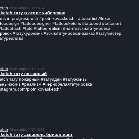
etch
13 декабря 2017 23:54
sketch тату в стиле киберпанк
ank in progress with #plotnikovasketch Tattooartist Alexei
ttoodesign #tattoodesigner #tattoosketchs #tattooed #tattooart
#tattooflash #tato #tattoorealism #найтиэскизтатуировки
ровок #татухудожник #эскизтатуировкиназаказ #татумастер
татуреализм
etch
09 декабря 2017 11:33
sketch тату пожарный
ketch тату пожарный #татуидеи #татуэскизы
ьныйэскиз #реализм #чернобелаятатуировка
nstagram.com/plotnikovasketch/
etch
06 декабря 2017 10:51
sketch тату акварель бриаллиант