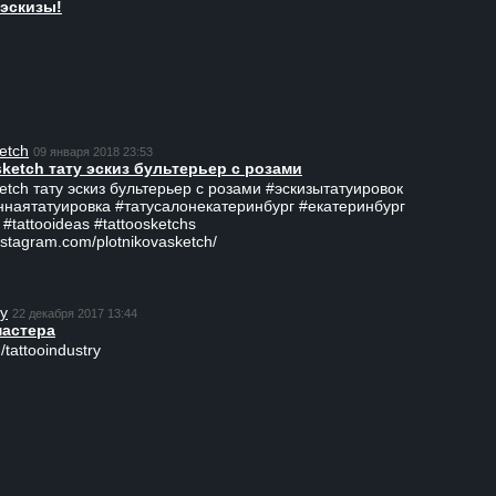
эскизы!
etch
09 января 2018 23:53
sketch тату эскиз бультерьер с розами
ketch тату эскиз бультерьер с розами #эскизытатуировок
ннаятатуировка #татусалонекатеринбург #екатеринбург
 #tattooideas #tattoosketchs
nstagram.com/plotnikovasketch/
ry
22 декабря 2017 13:44
мастера
/tattooindustry