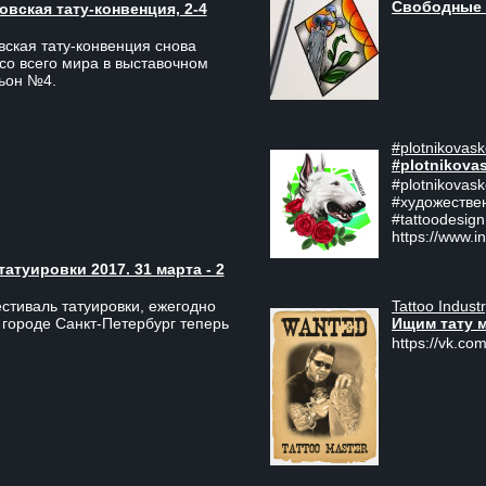
Свободные 
вская тату-конвенция, 2-4
ская тату-конвенция снова
со всего мира в выставочном
льон №4.
#plotnikovask
#plotnikova
#plotnikovas
#художестве
#tattoodesign
https://www.i
туировки 2017. 31 марта - 2
Tattoo Indust
тиваль татуировки, ежегодно
Ищим тату 
 городе Санкт-Петербург теперь
https://vk.com