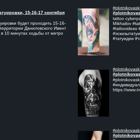
#plotnikovask
атуировки, 15-16-17 сентября
#plotnikova
tattoo cyberp
уировки будет проходить 15-16-
Mikhailov #ta
 территории Даниловского Ивент
#tattooideas 
 в 10 минутах ходьбы от метро
#эскизытатуи
#татуидеи #
#plotnikovask
#plotnikova
#plotnikovas
#индивидуал
https://www.i
#plotnikovask
#plotnikova