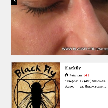
Blackfly
141
Рейтинг
Телефон
+7 (495) 518-66-94
Адрес
ул. Никольская д. 