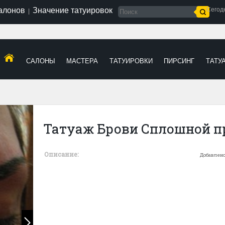
салонов
Значение татуировок
Сегод
|
САЛОНЫ
МАСТЕРА
ТАТУИРОВКИ
ПИРСИНГ
ТАТУ
Татуаж Брови Сплошной п
Описание:
Добавлено