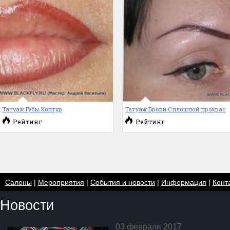
Татуаж Губы Контур
Татуаж Брови Сплошной прокрас
Рейтинг
Рейтинг
Салоны
|
Мероприятия
|
События и новости
|
Информация
|
Конт
Новости
03 февраля 2017