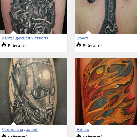
Карты деньги 2 ствола
Крест
1
1
Рейтинг
Рейтинг
Человек муравей
Нечто
1
1
Рейтинг
Рейтинг