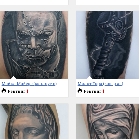
Майкл Майерс (хэллоуин)
Молот Тора (кавер ап)
1
1
Рейтинг
Рейтинг