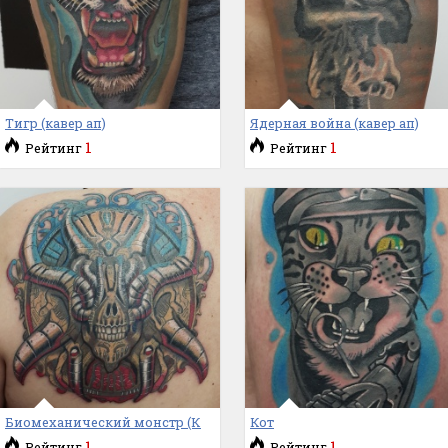
Тигр (кавер ап)
Ядерная война (кавер ап)
1
1
Рейтинг
Рейтинг
Биомеханический монстр (К
Кот
1
1
Рейтинг
Рейтинг