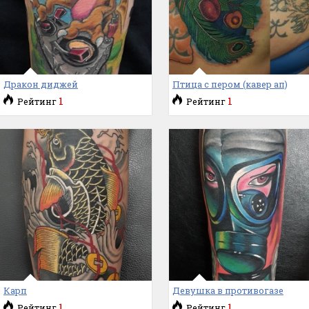
Дракон диджей
Птица с пером (кавер ап)
1
1
Рейтинг
Рейтинг
Карп
Девушка в противогазе
1
1
Рейтинг
Рейтинг