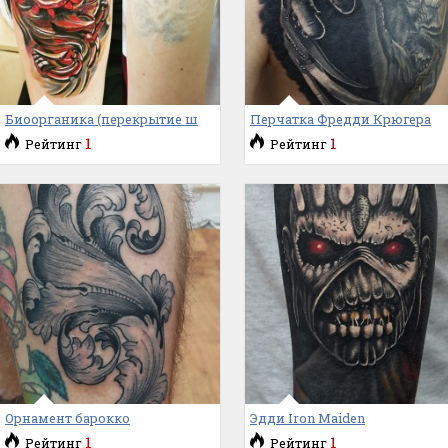
Биоорганика (перекрытие ш
Перчатка Фредди Крюгера
1
1
Рейтинг
Рейтинг
Орнамент барокко
Эдди Iron Maiden
1
1
Рейтинг
Рейтинг