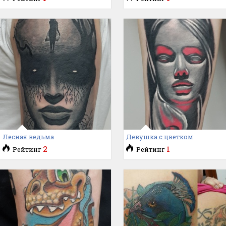
Лесная ведьма
Девушка с цветком
2
1
Рейтинг
Рейтинг