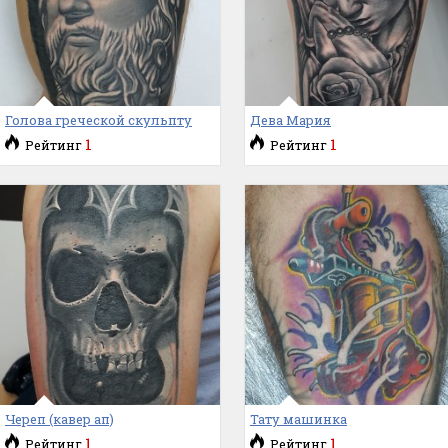
Голова греческой скульпту
Дева Мария
1
1
Рейтинг
Рейтинг
Череп (кавер ап)
Тату машинка
1
1
Рейтинг
Рейтинг