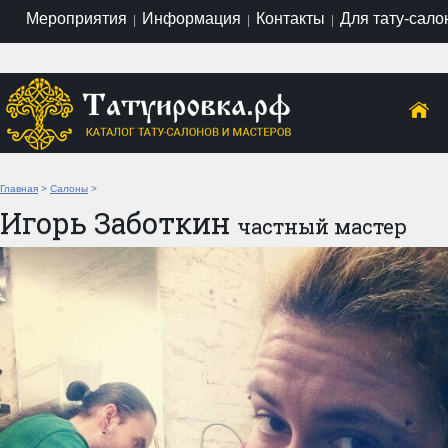
Мероприятия
Информация
Контакты
Для тату-сало
|
|
|
Главная
>
Салоны
>
Игорь Заботкин
частный мастер