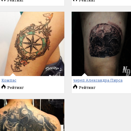
Компас
череп Александра Пирса
Рейтинг
Рейтинг