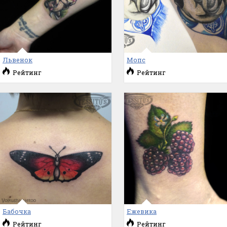
Львенок
Мопс
Рейтинг
Рейтинг
Бабочка
Ежевика
Рейтинг
Рейтинг