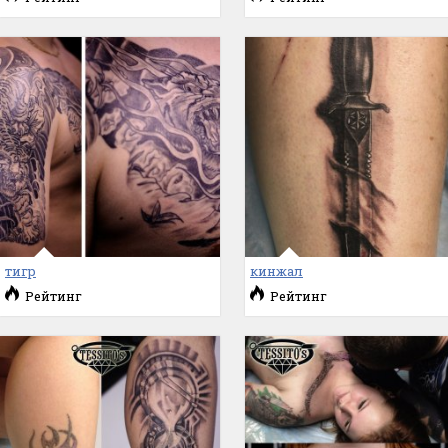
тигр
кинжал
Рейтинг
Рейтинг