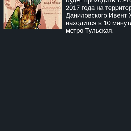
будет проходить 15-1
2017 года на террито
Даниловского Ивент 
находится в 10 минут
метро Тульская.