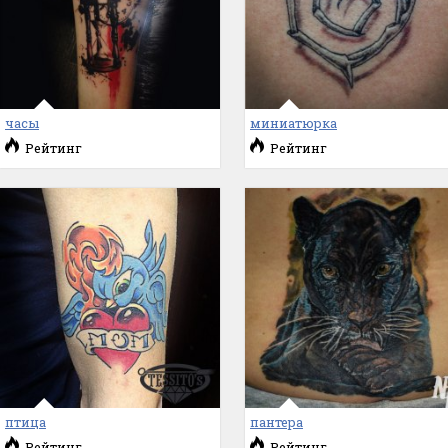
часы
миниатюрка
Рейтинг
Рейтинг
птица
пантера
Рейтинг
Рейтинг