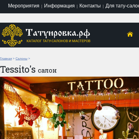
Мероприятия
Информация
Контакты
Для тату-сало
|
|
|
Главная
>
Салоны
>
Tessito's
салон