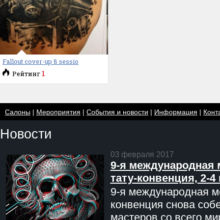
Fallout cover-up 8 sessio
1
Рейтинг
Салоны
|
Мероприятия
|
События и новости
|
Информация
|
Конт
Новости
03 февраля 2017
9-я международная 
тату-конвенция, 2-4
9-я международная мо
конвенция снова соб
мастеров со всего ми