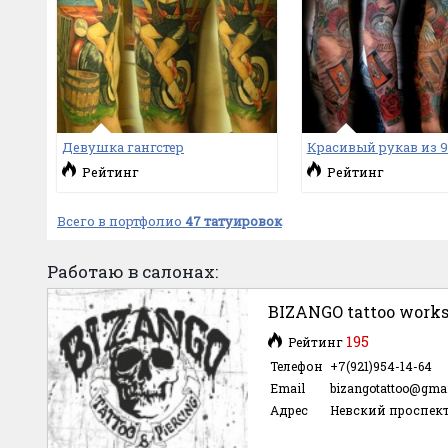
Девушка гангстер
Красивый рукав из 9
Рейтинг
Рейтинг
Всего в портфолио
47 татуировок
Работаю в салонах:
BIZANGO tattoo work
195
Рейтинг
Телефон
+7(921)954-14-64
Email
bizangotattoo@gma
Адрес
Невский проспект