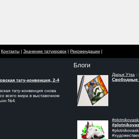
|
Контакты
|
Значение татуировок
|
Рекомендации
|
Блоги
Дарья Утка
1
Свободные 
вская тату-конвенция, 2-4
ская тату-конвенция снова
со всего мира в выставочном
льон №4.
#plotnikovask
#plotnikova
#plotnikovas
#художестве