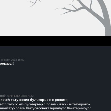
7 января 2018 15:00
эскизы!
etch
09 января 2018 23:53
sketch тату эскиз бультерьер с розами
ketch тату эскиз бультерьер с розами #эскизытатуировок
ннаятатуировка #татусалонекатеринбург #екатеринбург