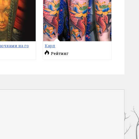
лючками на го
Карп
Рейтинг