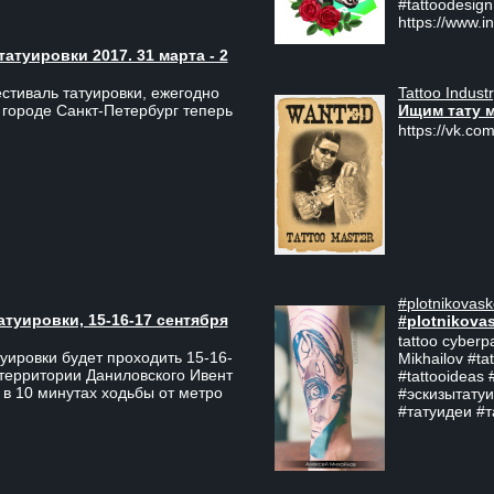
#tattoodesign
https://www.i
туировки 2017. 31 марта - 2
Tattoo Indust
тиваль татуировки, ежегодно
Ищим тату 
 городе Санкт-Петербург теперь
https://vk.com
#plotnikovask
атуировки, 15-16-17 сентября
#plotnikova
tattoo cyberp
уировки будет проходить 15-16-
Mikhailov #ta
 территории Даниловского Ивент
#tattooideas 
 в 10 минутах ходьбы от метро
#эскизытатуи
#татуидеи #