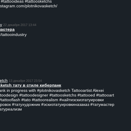
 #tattooideas #tattoosketchs
nstagram.com/plotnikovasketch/
ry
22 декабря 2017 13:44
мастера
/tattooindustry
etch
13 декабря 2017 23:54
sketch тату в стиле киберпанк
ank in progress with #plotnikovasketch Tattooartist Alexei
ttoodesign #tattoodesigner #tattoosketchs #tattooed #tattooart
#tattooflash #tato #tattoorealism #найтиэскизтатуировки
ровок #татухудожник #эскизтатуировкиназаказ #татумастер
татуреализм