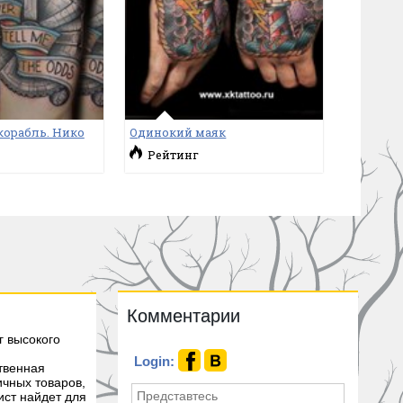
корабль. Нико
Одинокий маяк
Рейтинг
Комментарии
г высокого
Login:
твенная
чных товаров,
ист найдет для