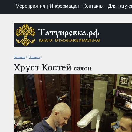
Мероприятия
Информация
Контакты
Для тату-
|
|
|
Главная
>
Салоны
>
Хруст Костей
салон