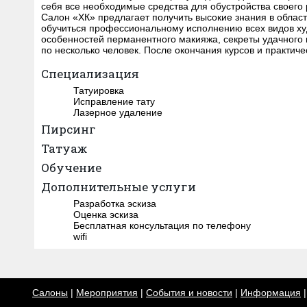
себя все необходимые средства для обустройства своего 
Салон «ХК» предлагает получить высокие знания в област
обучиться профессиональному исполнению всех видов худ
особенностей перманентного макияжа, секреты удачного 
по несколько человек. После окончания курсов и практич
Специализация
Татуировка
Исправление тату
Лазерное удаление
Пирсинг
Татуаж
Обучение
Дополнительные услуги
Разработка эскиза
Оценка эскиза
Бесплатная консультация по телефону
wifi
Салоны
|
Мероприятия
|
События и новости
|
Информация