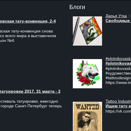
Блоги
Дарья Утка
1
Свободные 
вская тату-конвенция, 2-4
ская тату-конвенция снова
со всего мира в выставочном
льон №4.
#plotnikovask
#plotnikova
#plotnikovas
#художестве
#tattoodesign
https://www.i
туировки 2017. 31 марта - 2
Tattoo Indust
тиваль татуировки, ежегодно
Ищим тату 
 городе Санкт-Петербург теперь
https://vk.com