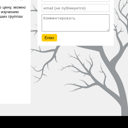
ю цену, можно
о изучению
ьших группах