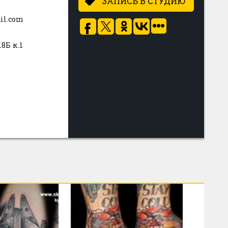
ЗАПИСЬ В СТУДИЮ
il.com
8Б к.1