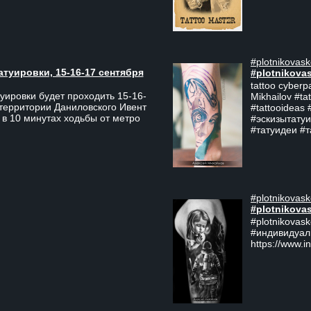
#plotnikovask
атуировки, 15-16-17 сентября
#plotnikova
tattoo cyberp
уировки будет проходить 15-16-
Mikhailov #ta
 территории Даниловского Ивент
#tattooideas 
 в 10 минутах ходьбы от метро
#эскизытатуи
#татуидеи #
#plotnikovask
#plotnikova
#plotnikovas
#индивидуал
https://www.i