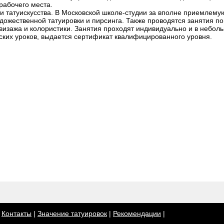
рабочего места.
и татуискусства. В Московской школе-студии за вполне приемлему
ожественной татуировки и пирсинга. Также проводятся занятия п
визажа и колористики. Занятия проходят индивидуально и в небол
еских уроков, выдается сертификат квалифицированного уровня.
|
Контакты
|
Значение татуировок
|
Рекомендации
|