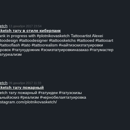
etch
13 декабря 2017 23:54
sketch тату в стиле киберпанк
ank in progress with #plotnikovasketch Tattooartist Alexei
ttoodesign #tattoodesigner #tattoosketchs #tattooed #tattooart
#tattooflash #tato #tattoorealism #найтиэскизтатуировки
ровок #татухудожник #эскизтатуировкиназаказ #татумастер
татуреализм
etch
09 декабря 2017 11:33
sketch тату пожарный
ketch тату пожарный #татуидеи #татуэскизы
ьныйэскиз #реализм #чернобелаятатуировка
nstagram.com/plotnikovasketch/