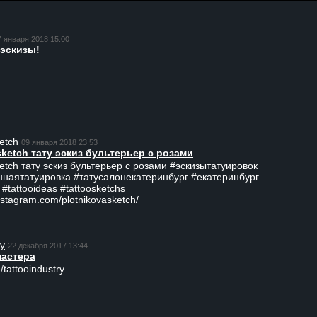
7 января 2018 15:00
эскизы!
etch
09 января 2018 23:53
sketch тату эскиз бультерьер с розами
ketch тату эскиз бультерьер с розами #эскизытатуировок
ннаятатуировка #татусалонекатеринбург #екатеринбург
 #tattooideas #tattoosketchs
nstagram.com/plotnikovasketch/
ry
22 декабря 2017 13:44
мастера
/tattooindustry