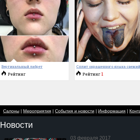
Вертикальный лабрет
Сплит окрашенного языка свежи
1
Рейтинг
Рейтинг
Салоны
|
Мероприятия
|
События и новости
|
Информация
|
Конт
Новости
03 февраля 2017