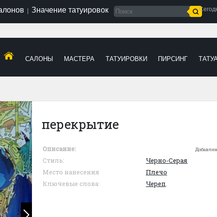
салонов
Значение татуировок
Сегод
|
САЛОНЫ
МАСТЕРА
ТАТУИРОВКИ
ПИРСИНГ
ТАТУ
перекрытие
Описание:
Добавлен
Стиль:
Черно-Серая
Место нанесения
Плечо
Ключевые слова:
Череп
,