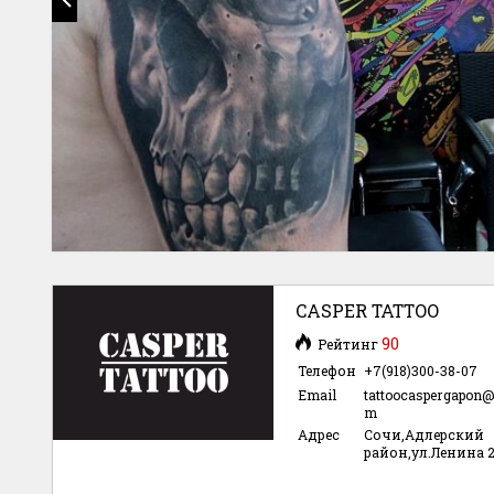
CASPER TATTOO
90
Рейтинг
Телефон
+7(918)300-38-07
Email
tattoocaspergapon@
m
Адрес
Сочи,Адлерский
район,ул.Ленина 2