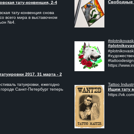
Свободные 
вская тату-конвенция, 2-4
ская тату-конвенция снова
со всего мира в выставочном
льон №4.
#plotnikovask
#plotnikova
#plotnikovas
#художестве
#tattoodesign
https://www.i
туировки 2017. 31 марта - 2
Tattoo Indust
тиваль татуировки, ежегодно
Ищим тату 
 городе Санкт-Петербург теперь
https://vk.com