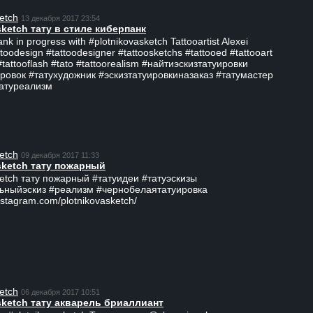
etch
13 декабря 2017 23:54
sketch тату в стиле киберпанк
ank in progress with #plotnikovasketch Tattooartist Alexei
ttoodesign #tattoodesigner #tattoosketchs #tattooed #tattooart
#tattooflash #tato #tattoorealism #найтиэскизтатуировки
ровок #татухудожник #эскизтатуировкиназаказ #татумастер
татуреализм
etch
09 декабря 2017 11:33
sketch тату пожарный
ketch тату пожарный #татуидеи #татуэскизы
ьныйэскиз #реализм #чернобелаятатуировка
nstagram.com/plotnikovasketch/
etch
06 декабря 2017 10:51
sketch тату акварель бриаллиант