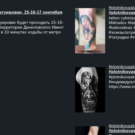
#plotnikovask
атуировки, 15-16-17 сентября
#plotnikova
tattoo cyberp
уировки будет проходить 15-16-
Mikhailov #ta
 территории Даниловского Ивент
#tattooideas 
 в 10 минутах ходьбы от метро
#эскизытатуи
#татуидеи #
#plotnikovask
#plotnikova
#plotnikovas
#индивидуал
https://www.i
#plotnikovask
#plotnikova