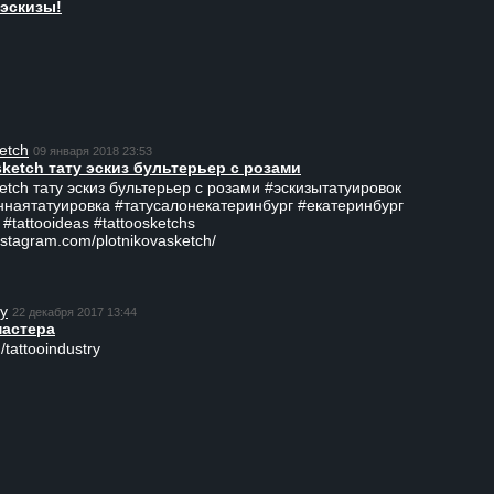
эскизы!
etch
09 января 2018 23:53
sketch тату эскиз бультерьер с розами
ketch тату эскиз бультерьер с розами #эскизытатуировок
ннаятатуировка #татусалонекатеринбург #екатеринбург
 #tattooideas #tattoosketchs
nstagram.com/plotnikovasketch/
ry
22 декабря 2017 13:44
мастера
/tattooindustry