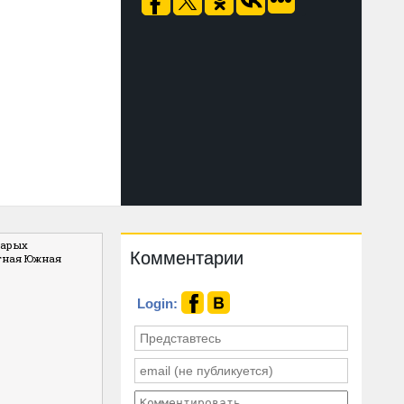
тарых
Комментарии
тная Южная
Login: