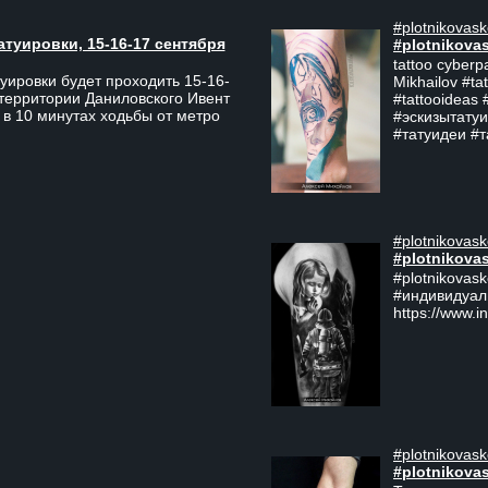
#plotnikovask
атуировки, 15-16-17 сентября
#plotnikova
tattoo cyberp
уировки будет проходить 15-16-
Mikhailov #ta
 территории Даниловского Ивент
#tattooideas 
 в 10 минутах ходьбы от метро
#эскизытатуи
#татуидеи #
#plotnikovask
#plotnikova
#plotnikovas
#индивидуал
https://www.i
#plotnikovask
#plotnikova