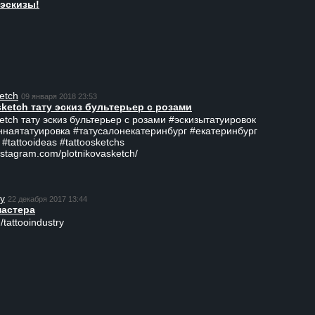
эскизы!
etch
09 января 2018 23:53
sketch тату эскиз бультерьер с розами
ketch тату эскиз бультерьер с розами #эскизытатуировок
ннаятатуировка #татусалонекатеринбург #екатеринбург
 #tattooideas #tattoosketchs
nstagram.com/plotnikovasketch/
ry
22 декабря 2017 13:44
мастера
/tattooindustry