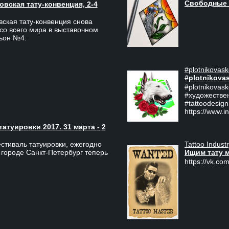
Свободные 
вская тату-конвенция, 2-4
ская тату-конвенция снова
со всего мира в выставочном
льон №4.
#plotnikovask
#plotnikova
#plotnikovas
#художестве
#tattoodesign
https://www.i
туировки 2017. 31 марта - 2
Tattoo Indust
тиваль татуировки, ежегодно
Ищим тату 
 городе Санкт-Петербург теперь
https://vk.com