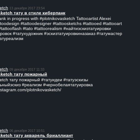
etch
13 декабря 2017 23:54
sketch тату в стиле киберпанк
ank in progress with #plotnikovasketch Tattooartist Alexei
ttoodesign #tattoodesigner #tattoosketchs #tattooed #tattooart
#tattooflash #tato #tattoorealism #найтиэскизтатуировки
ровок #татухудожник #эскизтатуировкиназаказ #татумастер
татуреализм
etch
09 декабря 2017 11:33
sketch тату пожарный
ketch тату пожарный #татуидеи #татуэскизы
ьныйэскиз #реализм #чернобелаятатуировка
nstagram.com/plotnikovasketch/
etch
06 декабря 2017 10:51
sketch тату акварель бриаллиант