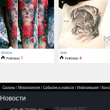
Муэрта
Заяц
7
8
Рейтинг
Рейтинг
Салоны
|
Мероприятия
|
События и новости
|
Информация
|
Конт
Новости
03 февраля 2017