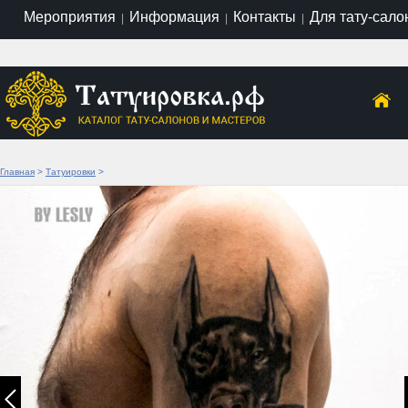
Мероприятия
Информация
Контакты
Для тату-сало
|
|
|
Главная
>
Татуировки
>