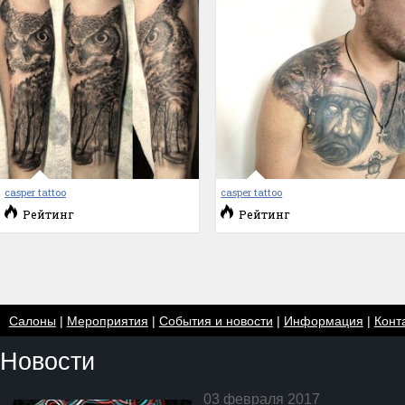
casper tattoo
casper tattoo
Рейтинг
Рейтинг
Салоны
|
Мероприятия
|
События и новости
|
Информация
|
Конт
Новости
03 февраля 2017