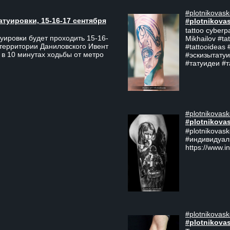
#plotnikovask
атуировки, 15-16-17 сентября
#plotnikova
tattoo cyberp
уировки будет проходить 15-16-
Mikhailov #ta
 территории Даниловского Ивент
#tattooideas 
 в 10 минутах ходьбы от метро
#эскизытатуи
#татуидеи #
#plotnikovask
#plotnikova
#plotnikovas
#индивидуал
https://www.i
#plotnikovask
#plotnikova