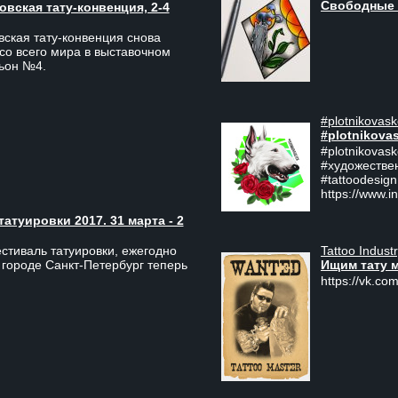
Свободные 
вская тату-конвенция, 2-4
ская тату-конвенция снова
со всего мира в выставочном
льон №4.
#plotnikovask
#plotnikova
#plotnikovas
#художестве
#tattoodesign
https://www.i
туировки 2017. 31 марта - 2
Tattoo Indust
тиваль татуировки, ежегодно
Ищим тату 
 городе Санкт-Петербург теперь
https://vk.com