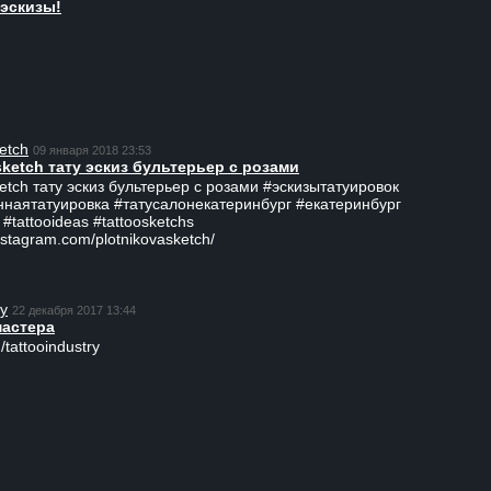
эскизы!
etch
09 января 2018 23:53
sketch тату эскиз бультерьер с розами
ketch тату эскиз бультерьер с розами #эскизытатуировок
ннаятатуировка #татусалонекатеринбург #екатеринбург
 #tattooideas #tattoosketchs
nstagram.com/plotnikovasketch/
ry
22 декабря 2017 13:44
мастера
/tattooindustry