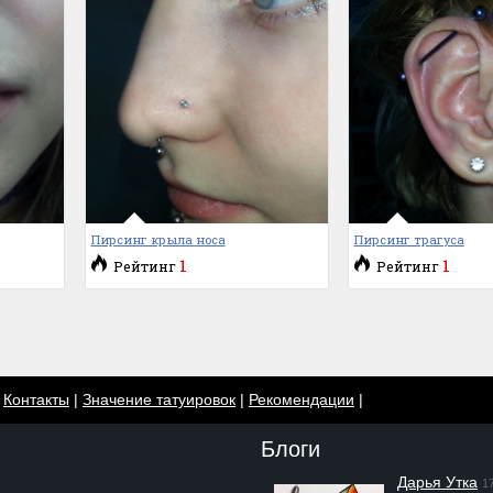
Пирсинг крыла носа
Пирсинг трагуса
1
1
Рейтинг
Рейтинг
|
Контакты
|
Значение татуировок
|
Рекомендации
|
Блоги
Дарья Утка
1