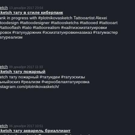
etch
13 декабря 2017 23:54
sketch тату в стиле киберпанк
ank in progress with #plotnikovasketch Tattooartist Alexei
ttoodesign #tattoodesigner #tattoosketchs #tattooed #tattooart
#tattooflash #tato #tattoorealism #найтиэскизтатуировки
ровок #татухудожник #эскизтатуировкиназаказ #татумастер
татуреализм
etch
09 декабря 2017 11:33
sketch тату пожарный
ketch тату пожарный #татуидеи #татуэскизы
ьныйэскиз #реализм #чернобелаятатуировка
nstagram.com/plotnikovasketch/
etch
06 декабря 2017 10:51
sketch тату акварель бриаллиант