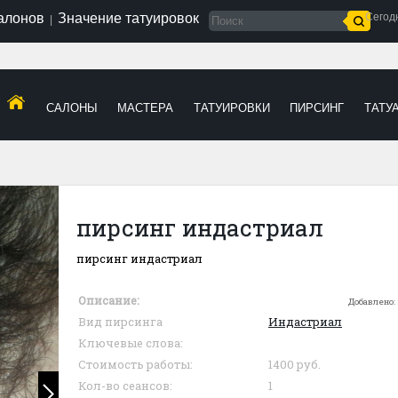
салонов
Значение татуировок
Сегод
|
САЛОНЫ
МАСТЕРА
ТАТУИРОВКИ
ПИРСИНГ
ТАТУ
пирсинг индастриал
пирсинг индастриал
Описание:
Добавлено:
Вид пирсинга
Индастриал
Ключевые слова:
Стоимость работы:
1400 руб.
Кол-во сеансов:
1