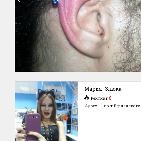
Мария_Злюка
6
Рейтинг
Адрес
пр-т Вернадского