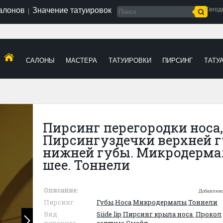
салонов
Значение татуировок
Сегод
|
САЛОНЫ
МАСТЕРА
ТАТУИРОВКИ
ПИРСИНГ
ТАТУ
Пирсинг перегородки носа,
Пирсингуздечки верхней г
нижней губы. Микродерма
шее. Тоннели
Описание:
Добавлен
Пирсинг
Губы
,
Носа
,
Микродермалы
,
Тоннели
Вид
Siide lip
,
Пирсинг крыла носа
,
Прокол
пирсинга
септума
,
Смайл