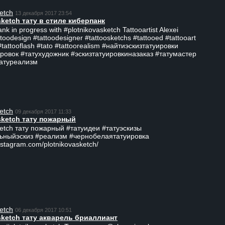
etch
13 декабря 2017 23:54
sketch тату в стиле киберпанк
ank in progress with #plotnikovasketch Tattooartist Alexei
ttoodesign #tattoodesigner #tattoosketchs #tattooed #tattooart
#tattooflash #tato #tattoorealism #найтиэскизтатуировки
ровок #татухудожник #эскизтатуировкиназаказ #татумастер
татуреализм
etch
09 декабря 2017 11:33
sketch тату пожарный
ketch тату пожарный #татуидеи #татуэскизы
ьныйэскиз #реализм #чернобелаятатуировка
nstagram.com/plotnikovasketch/
etch
06 декабря 2017 10:51
sketch тату акварель бриаллиант