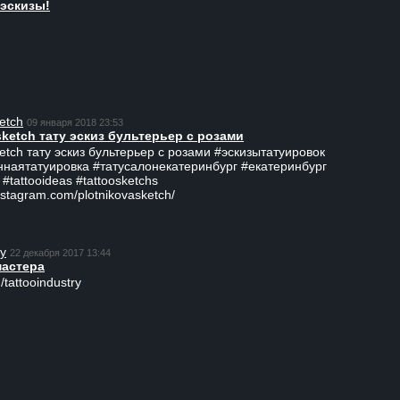
эскизы!
etch
09 января 2018 23:53
sketch тату эскиз бультерьер с розами
ketch тату эскиз бультерьер с розами #эскизытатуировок
ннаятатуировка #татусалонекатеринбург #екатеринбург
 #tattooideas #tattoosketchs
nstagram.com/plotnikovasketch/
ry
22 декабря 2017 13:44
мастера
/tattooindustry