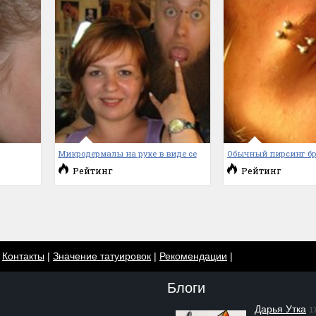
Микродермалы на руке в виде се
Обычный пирсинг б
Рейтинг
Рейтинг
|
Контакты
|
Значение татуировок
|
Рекомендации
|
Блоги
Дарья Утка
1