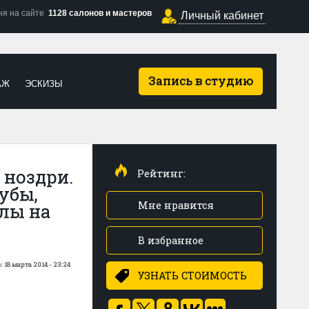
ня на сайте
1128 салонов и мастеров
Личный кабинет
Запись в студию
АЖ
ЭСКИЗЫ
 ноздри.
Рейтинг:
убы,
Мне нравится
лы на
В избранное
о:
18 марта 2014 - 23:24
УЗНАТЬ СТОИМОСТЬ