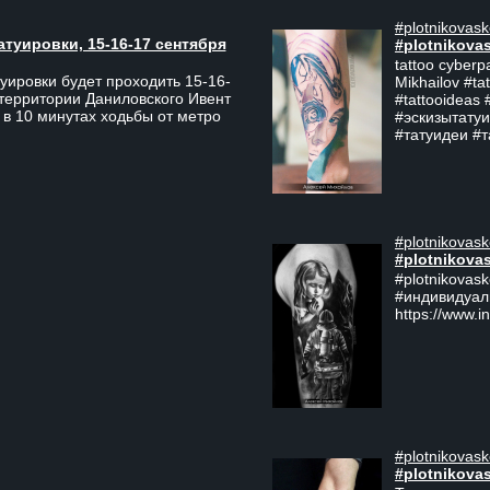
#plotnikovask
атуировки, 15-16-17 сентября
#plotnikova
tattoo cyberp
уировки будет проходить 15-16-
Mikhailov #ta
 территории Даниловского Ивент
#tattooideas 
 в 10 минутах ходьбы от метро
#эскизытатуи
#татуидеи #
#plotnikovask
#plotnikova
#plotnikovas
#индивидуал
https://www.i
#plotnikovask
#plotnikova