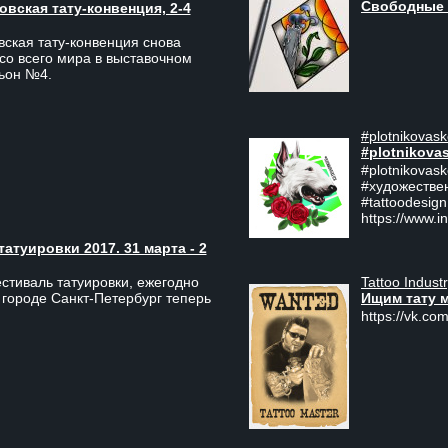
Свободные 
вская тату-конвенция, 2-4
ская тату-конвенция снова
со всего мира в выставочном
льон №4.
#plotnikovask
#plotnikova
#plotnikovas
#художестве
#tattoodesign
https://www.i
туировки 2017. 31 марта - 2
Tattoo Indust
тиваль татуировки, ежегодно
Ищим тату 
 городе Санкт-Петербург теперь
https://vk.com