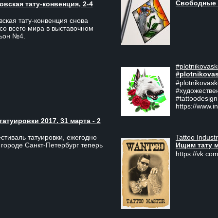
Свободные 
вская тату-конвенция, 2-4
ская тату-конвенция снова
со всего мира в выставочном
льон №4.
#plotnikovask
#plotnikova
#plotnikovas
#художестве
#tattoodesign
https://www.i
туировки 2017. 31 марта - 2
Tattoo Indust
тиваль татуировки, ежегодно
Ищим тату 
 городе Санкт-Петербург теперь
https://vk.com