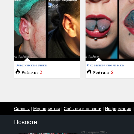
Эльфийские ушки
Окрашивание языка
2
2
Рейтинг
Рейтинг
Салоны
|
Мероприятия
|
События и новости
|
Информация
Новости
03 февраля 2017