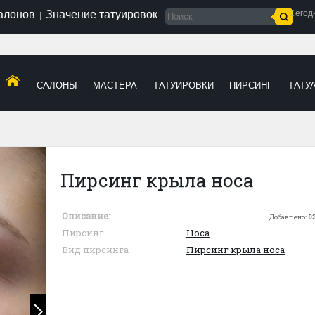
салонов
Значение татуировок
Сегод
|
САЛОНЫ
МАСТЕРА
ТАТУИРОВКИ
ПИРСИНГ
ТАТУ
Пирсинг крыла носа
Описание:
Добавлено:
03
Пирсинг
Носа
Вид пирсинга
Пирсинг крыла носа