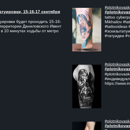
#plotnikovask
атуировки, 15-16-17 сентября
#plotnikova
tattoo cyberp
уировки будет проходить 15-16-
Mikhailov #ta
 территории Даниловского Ивент
#tattooideas 
 в 10 минутах ходьбы от метро
#эскизытатуи
#татуидеи #
#plotnikovask
#plotnikova
#plotnikovas
#индивидуал
https://www.i
#plotnikovask
#plotnikova