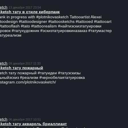
etch
13 декабря 2017 23:54
sketch тату в стиле киберпанк
ank in progress with #plotnikovasketch Tattooartist Alexei
ttoodesign #tattoodesigner #tattoosketchs #tattooed #tattooart
#tattooflash #tato #tattoorealism #найтиэскизтатуировки
ровок #татухудожник #эскизтатуировкиназаказ #татумастер
татуреализм
etch
09 декабря 2017 11:33
sketch тату пожарный
ketch тату пожарный #татуидеи #татуэскизы
ьныйэскиз #реализм #чернобелаятатуировка
nstagram.com/plotnikovasketch/
etch
06 декабря 2017 10:51
sketch тату акварель бриаллиант