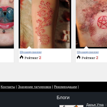
Шрамирование
Шрамирование
2
2
Рейтинг
Рейтинг
|
Контакты
|
Значение татуировок
|
Рекомендации
|
Блоги
Дарья Утка
1