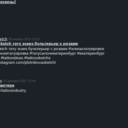
эскизы!
etch
09 января 2018 23:53
sketch тату эскиз бультерьер с розами
ketch тату эскиз бультерьер с розами #эскизытатуировок
ннаятатуировка #татусалонекатеринбург #екатеринбург
 #tattooideas #tattoosketchs
nstagram.com/plotnikovasketch/
ry
22 декабря 2017 13:44
мастера
/tattooindustry