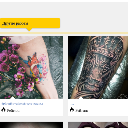
Другие работы
#plotnikovasketch тату эскиз л
.....
Рейтинг
Рейтинг