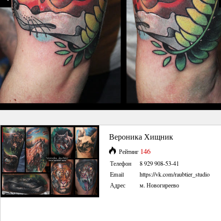
Вероника Хищник
146
Рейтинг
Телефон
8 929 908-53-41
Email
https://vk.com/raubtier_studio
Адрес
м. Новогиреево