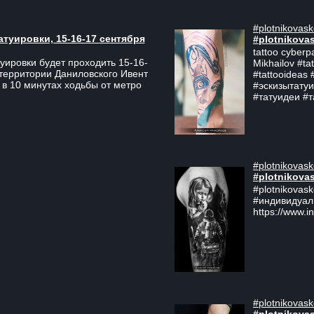
#plotnikovask
атуировки, 15-16-17 сентября
#plotnikova
tattoo cyberp
уировки будет проходить 15-16-
Mikhailov #ta
 территории Даниловского Ивент
#tattooideas 
 в 10 минутах ходьбы от метро
#эскизытатуи
#татуидеи #
#plotnikovask
#plotnikova
#plotnikovas
#индивидуал
https://www.i
#plotnikovask