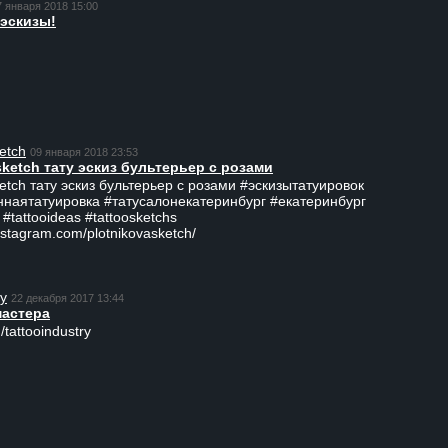
7 января 2018 15:00
эскизы!
etch
09 января 2018 23:53
sketch тату эскиз бультерьер с розами
ketch тату эскиз бультерьер с розами #эскизытатуировок
ннаятатуировка #татусалонекатеринбург #екатеринбург
 #tattooideas #tattoosketchs
nstagram.com/plotnikovasketch/
ry
22 декабря 2017 13:44
мастера
/tattooindustry