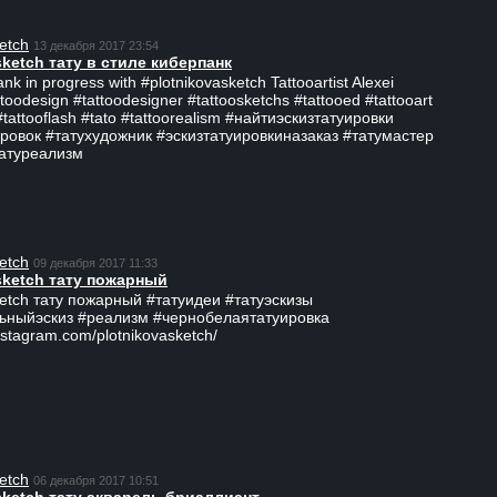
etch
13 декабря 2017 23:54
sketch тату в стиле киберпанк
ank in progress with #plotnikovasketch Tattooartist Alexei
ttoodesign #tattoodesigner #tattoosketchs #tattooed #tattooart
#tattooflash #tato #tattoorealism #найтиэскизтатуировки
ровок #татухудожник #эскизтатуировкиназаказ #татумастер
татуреализм
etch
09 декабря 2017 11:33
sketch тату пожарный
ketch тату пожарный #татуидеи #татуэскизы
ьныйэскиз #реализм #чернобелаятатуировка
nstagram.com/plotnikovasketch/
etch
06 декабря 2017 10:51