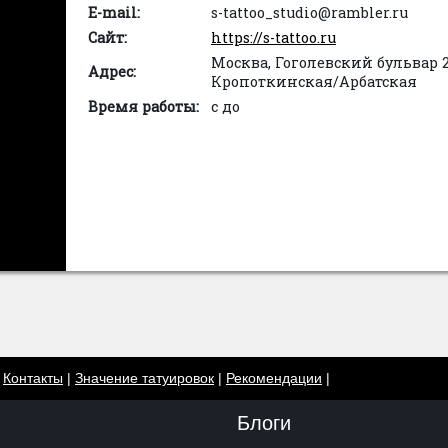
E-mail:
s-tattoo_studio@rambler.ru
Сайт:
https://s-tattoo.ru
Москва, Гоголевский бульвар 25
Адрес:
Кропоткинская/Арбатская
Время работы:
с до
|
Контакты
|
Значение татуировок
|
Рекомендации
|
Блоги