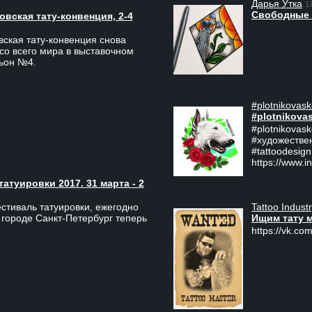
Дарья Утка
1
Свободные 
вская тату-конвенция, 2-4
ская тату-конвенция снова
со всего мира в выставочном
льон №4.
#plotnikovask
#plotnikova
#plotnikovas
#художестве
#tattoodesign
https://www.i
туировки 2017. 31 марта - 2
Tattoo Indust
тиваль татуировки, ежегодно
Ищим тату 
 городе Санкт-Петербург теперь
https://vk.com