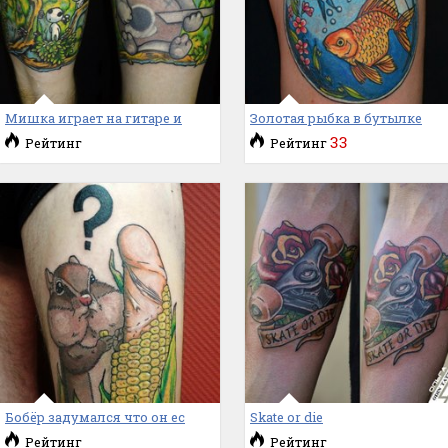
Мишка играет на гитаре и
Золотая рыбка в бутылке
33
Рейтинг
Рейтинг
Бобёр задумался что он ес
Skate or die
Рейтинг
Рейтинг