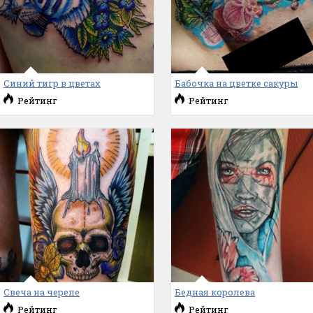
Синий тигр в цветах
Бабочка на цветке сакуры
Рейтинг
Рейтинг
Свеча на черепе
Бедная королева
Рейтинг
Рейтинг