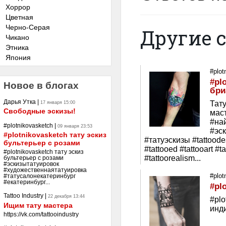
Хоррор
Цветная
Черно-Серая
Другие 
Чикано
Этника
Япония
#plot
#pl
Новое в блогах
бри
Дарья Утка
|
Тату
17 января 15:00
Свободные эскизы!
маст
#на
#plotnikovasketch
|
09 января 23:53
#эс
#plotnikovasketch тату эскиз
#татуэскизы #tattoodes
бультерьер с розами
#tattooed #tattooart #ta
#plotnikovasketch тату эскиз
#tattoorealism...
бультерьер с розами
#эскизытатуировок
#художественнаятатуировка
#plot
#татусалонекатеринбург
#екатеринбург...
#pl
Tattoo Industry
|
22 декабря 13:44
#plo
Ищим тату мастера
инди
https://vk.com/tattooindustry