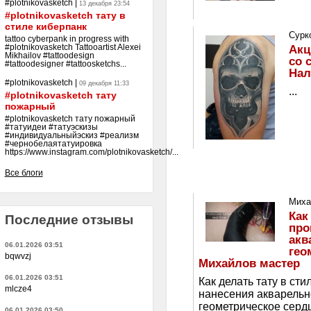
#plotnikovasketch
|
13 декабря 23:54
#plotnikovasketch тату в
стиле киберпанк
Сурк
tattoo cyberpank in progress with
Акц
#plotnikovasketch Tattooartist Alexei
Mikhailov #tattoodesign
со 
#tattoodesigner #tattoosketchs...
Нал
#plotnikovasketch
|
09 декабря 11:33
...
#plotnikovasketch тату
пожарный
#plotnikovasketch тату пожарный
#татуидеи #татуэскизы
#индивидуальныйэскиз #реализм
#чернобелаятатуировка
https://www.instagram.com/plotnikovasketch/...
Все блоги
Миха
Как
Последние отзывы
про
акв
06.01.2026 03:51
гео
bqwvzj
Михайлов мастер
06.01.2026 03:51
Как делать тату в сти
mlcze4
нанесения акварельно
геометрическое сердц
06.01.2026 03:50