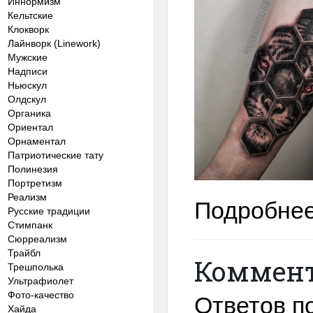
Иннормизм
Кельтские
Клокворк
Лайнворк (Linework)
Мужские
Надписи
Ньюскул
Олдскул
Органика
Ориентал
Орнаментал
Патриотические тату
Полинезия
Портретизм
Реализм
Подробнее
Русские традиции
Стимпанк
Сюрреализм
Трайбл
Коммен
Трешполька
Ультрафиолет
Фото-качество
Ответов по
Хайда