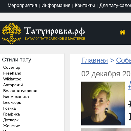
Мероприятия
Информация
Контакты
Для тату-сало
|
|
|
Главная
>
Собы
Стили тату
Cover up
02 декабря 20
Freehand
Wikitattoo
Авторский
Белая татуировка
Биомеханика
Блекворк
Готика
Графика
Дотворк
Женские