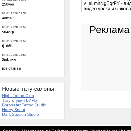
v=eLmnNgEqrFY - вид
250voo
видео уроки из школа
06.01.2026 03:50
4dn9u3
Реклама
06.01.2026 03:50
5u4c7p
06.01.2026 03:50
rj1d6b
06.01.2026 03:50
2mkmxw
все отзывы
Новые тату-салоны
Night Tattoo Club
Тату-студия ВИРЬ
BorodaArt Tattoo Studio
Harey Snaut
Dark Season Studio
Салоны
|
Мероприятия
|
События и новости
|
Информация
|
Конт